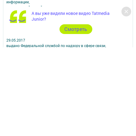
информации,
размещенной на сайте, возможна только с письменного согласия
А вы уже видели новое видео Tatmedia
редакций СМИ.
При поддержке Республиканского агентства по печати и массовым
Junior?
коммуникациям.
Cмотреть
Наименование СМИ: Посинформ
№ свидетельства о регистрации СМИ, дата: ЭЛ № ФС 77 - 69869 от
29.05.2017
выдано Федеральной службой по надзору в сфере связи,
информационных технологий и массовых коммуникаций
ФИО главного редактора: Халиуллина Надежда Михайловна
Адрес редакции: 423564, Российская Федерация, Республика
Татарстан, Нижнекамский район, пгт Камские Поляны, д. 1/18А,
помещение 102.
Телефон редакции: +7(8555) 33-60-60
Электронная почта редакции: posinform@yandex.ru
Для сообщений о фактах коррупции: posinform@yandex.ru
Учредитель СМИ: АО «ТАТМЕДИА»
Антикоррупционная политика
АО «ТАТМЕДИА» использует «cookie»
для персонализации сервисов и
удобства пользователей сайтом.
Использование «cookie» можно отменить в настройках браузера.
Политика конфиденциальности