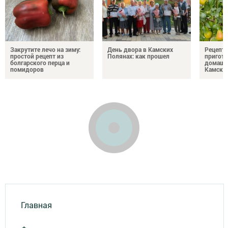
Закрутите лечо на зиму:
День двора в Камских
Рецепты
простой рецепт из
Полянах: как прошел
пригото
болгарского перца и
домашн
помидоров
Камски
Главная