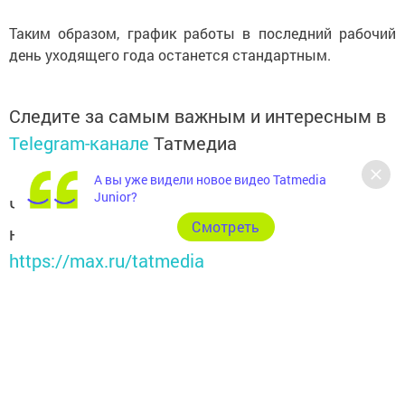
Таким образом, график работы в последний рабочий
день уходящего года останется стандартным.
Следите за самым важным и интересным в
Telegram-канале
Татмедиа
А вы уже видели новое видео Tatmedia
Junior?
Читайте новости Татарстана в
Cмотреть
национальном мессенджере MАХ:
https://max.ru/tatmedia
Подписывайтесь на наш
Telegram-канал
, а также
читайте нас
Вконтакте
,
Одноклассниках
,
«Дзен»
и
Макс