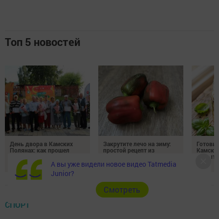
Топ 5 новостей
День двора в Камских
Закрутите лечо на зиму:
Готови
Полянах: как прошел
простой рецепт из
Камских
болгарского перца и
рецепты
помидоров
зиму
А вы уже видели новое видео Tatmedia
Junior?
Cмотреть
СПОРТ