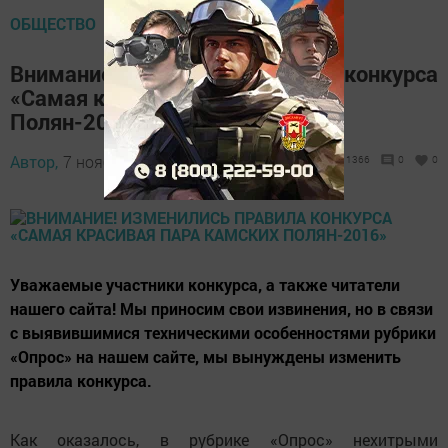
ОБЩЕСТВО
Внимание! Изменились правила конкурса
«Самая красивая пара Камских
Полян-2016»
Автор,
7 ноября 2016 - 13:49
1366
0
0
Уважаемые участники конкурса, а также читатели
нашего сайта! Мы приносим свои извинения, но в связи
с выявившимися техническими особенностями рубрики
«Опрос» на нашем сайте, мы вынуждены изменить
правила конкурса.
Как оказалось, в рубрике «Опрос» нехитрыми