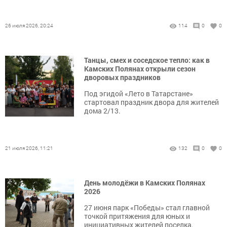
26 июля 2026, 20:24
114
0
0
Танцы, смех и соседское тепло: как в
Камских Полянах открыли сезон
дворовых праздников
Под эгидой «Лето в Татарстане»
стартовал праздник двора для жителей
дома 2/13.
21 июля 2026, 11:21
132
0
0
День молодёжи в Камских Полянах
2026
27 июня парк «Победы» стал главной
точкой притяжения для юных и
инициативных жителей поселка.