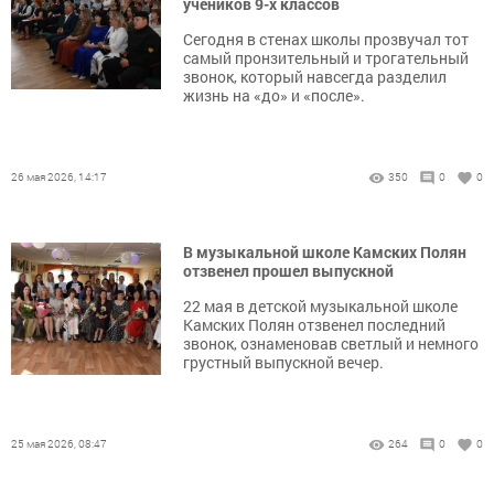
учеников 9-х классов
Сегодня в стенах школы прозвучал тот
самый пронзительный и трогательный
звонок, который навсегда разделил
жизнь на «до» и «после».
26 мая 2026, 14:17
350
0
0
В музыкальной школе Камских Полян
отзвенел прошел выпускной
22 мая в детской музыкальной школе
Камских Полян отзвенел последний
звонок, ознаменовав светлый и немного
грустный выпускной вечер.
25 мая 2026, 08:47
264
0
0