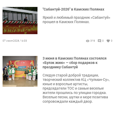
"Сабантуй-2026" в Камских Полянах
Яркий и любимый праздник «Сабантуй»
прошел в Камских Полянах.
07 июня 2026, 14:03
319
0
0
3 июня в Камских Полянах состоялся
«Булэк жию» — сбор подарков к
празднику Сабантуй
Следуя старой доброй традиции,
творческий коллектив КЦ «Чулман-Су»,
юные и взрослые артисты,
председатели ТОС и самые веселые
жители прошлись по улицам городка.
Веселые песни, шутки и море позитива
сопровождали каждый двор.