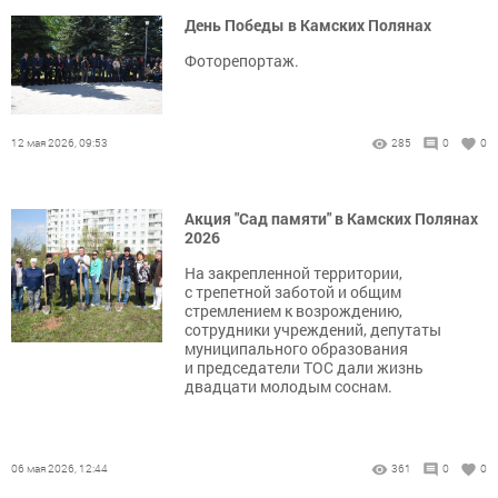
День Победы в Камских Полянах
Фоторепортаж.
12 мая 2026, 09:53
285
0
0
Акция "Сад памяти" в Камских Полянах
2026
На закрепленной территории,
с трепетной заботой и общим
стремлением к возрождению,
сотрудники учреждений, депутаты
муниципального образования
и председатели ТОС дали жизнь
двадцати молодым соснам.
06 мая 2026, 12:44
361
0
0