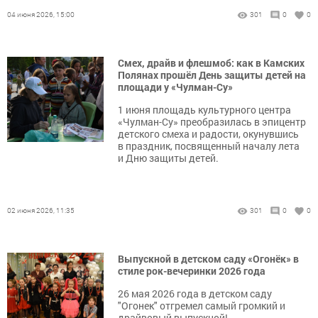
04 июня 2026, 15:00
301
0
0
Смех, драйв и флешмоб: как в Камских
Полянах прошёл День защиты детей на
площади у «Чулман-Су»
1 июня площадь культурного центра
«Чулман-Су» преобразилась в эпицентр
детского смеха и радости, окунувшись
в праздник, посвященный началу лета
и Дню защиты детей.
02 июня 2026, 11:35
301
0
0
Выпускной в детском саду «Огонёк» в
стиле рок-вечеринки 2026 года
26 мая 2026 года в детском саду
"Огонек" отгремел самый громкий и
драйвовый выпускной!