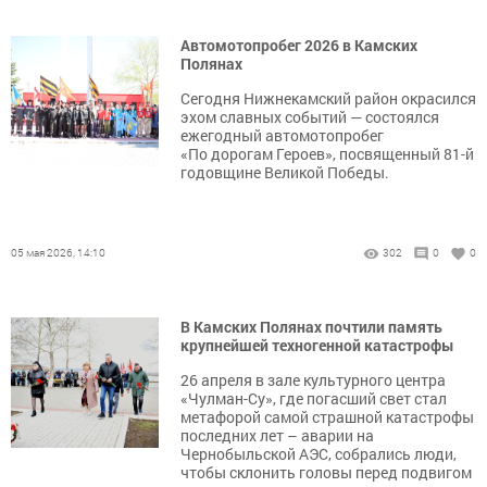
Автомотопробег 2026 в Камских
Полянах
Сегодня Нижнекамский район окрасился
эхом славных событий — состоялся
ежегодный автомотопробег
«По дорогам Героев», посвященный 81-й
годовщине Великой Победы.
05 мая 2026, 14:10
302
0
0
В Камских Полянах почтили память
крупнейшей техногенной катастрофы
26 апреля в зале культурного центра
«Чулман-Су», где погасший свет стал
метафорой самой страшной катастрофы
последних лет – аварии на
Чернобыльской АЭС, собрались люди,
чтобы склонить головы перед подвигом