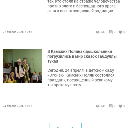
тех, кто стоял на страже человечества
против злого и беспощадного врага –
огня и всепоглощающей радиации.
27 апреля 2026, 10:51
337
0
0
В Камских Полянах дошкольники
погрузились в мир сказок Габдуллы
Тукая
Сегодня, 24 апреля, в детском саду
«Огонек» Камских Полян состоялся
праздник, посвященный великому
татарскому поэту.
24 апреля 2026, 11:07
331
0
0