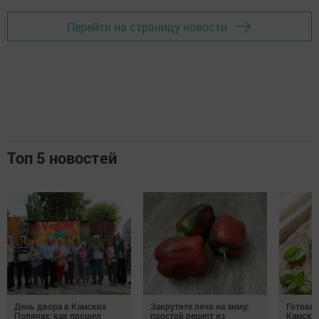
Перейти на страницу новости
Топ 5 новостей
День двора в Камских
Закрутите лечо на зиму:
Готови
Полянах: как прошел
простой рецепт из
Камских