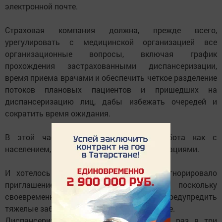
электронной почте.
Страховая компания должна, прежде всего,
урегулировать с медицинской организацией все
организационные вопросы, включая график
прохождения застрахованными диспансеризации,
время приема врачами и обеспечить четкое разделение
потоков плановых пациентов и пришедших на
диспансеризацию лиц, дабы избежать очередей и
сократить время ожидания.
В этой части предстоит большая работа как с
населением, так и с медицинскими организациями.
И хотелось бы, чтобы население не игнорировало
приглашение пройти диспансеризацию, поскольку
своевременная профилактика позволит предупредить
тяжелые заболевания и сохранить здоровье.
Диспансеризацию необходимо проходить раз в три