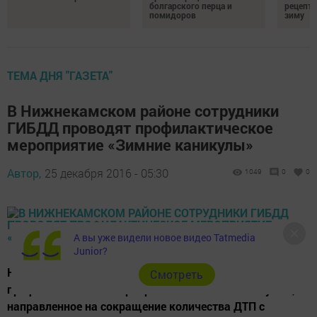
болгарского перца и
рецепты
помидоров
зиму
ТЕМА ДНЯ "ГАЗЕТА"
В Нижнекамском районе сотрудники
ГИБДД проводят профилактическое
мероприятие «Зимние каникулы»
Автор,
25 декабря 2016 - 05:30
1049
0
0
А вы уже видели новое видео Tatmedia
Junior?
Накануне в Нижнекамском районе стартовало
Cмотреть
профилактическое мероприятие «Зимние каникулы»,
направленное на сокращение количества ДТП с