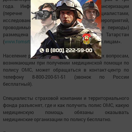
года. Информация об объеме диспансеризации
(перечне осмотров врачами-специалистами,
исследований и иных медицинских мероприятий,
проводимых в определенные возрастные периоды)
размещена на сайте ТФОМС Республики Татарстан
(
www.fomsrt.ru
) в разделе «Застрахованным лицам».
Население республики по интересующим их вопросам,
возникающим при получении медицинской помощи по
полису ОМС, может обращаться в контакт-центр по
телефону 8-800-200-51-51 (звонок по России
бесплатный).
Специалисты страховой компании и территориального
фонда разъяснят, где и как получить полис ОМС, какую
медицинскую помощь обязаны оказывать
медицинские организации по полису бесплатно.