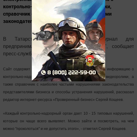
контрольно-надзорных органах, видеоролики,
справочник с наиболее частыми нарушениями
законодательства.
В Татарстане открылся интернет-журнал для
предпринимателей "Проверенный бизнес"
, сообщает
пресс-служба Министерства экономики РТ.
Сайт содержит базовые знания для предпринимателей, информацию о
контрольно-надзорных органах республики, полезные видеоролики, а
также справочник с наиболее частыми нарушениями законодательства
представителями бизнеса и способы устранения нарушений, рассказал
редактор интернет-ресурса «Проверенный бизнес» Сергей Кощеев.
«Каждый контрольно-надзорный орган дает 10 - 15 типовых нарушений,
которые он чаще всего выявляет. Можно зайти и посмотреть, на чем
можно "проколоться" и не допустить этого», - отметил Сергей Кощеев.