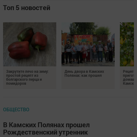
Топ 5 новостей
Закрутите лечо на зиму:
День двора в Камских
Рецепты
простой рецепт из
Полянах: как прошел
пригото
болгарского перца и
домашн
помидоров
Камски
ОБЩЕСТВО
В Камских Полянах прошел
Рождественский утренник