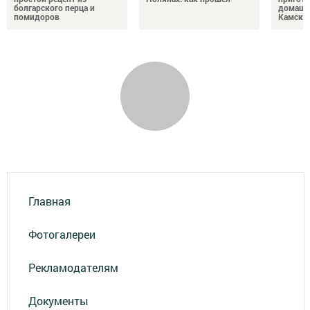
болгарского перца и
домашн
помидоров
Камски
Главная
Фотогалереи
Рекламодателям
Документы