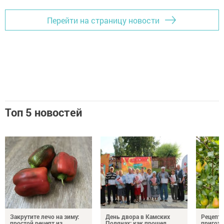
Перейти на страницу новости
Топ 5 новостей
Закрутите лечо на зиму:
День двора в Камских
Рецепты
простой рецепт из
Полянах: как прошел
пригото