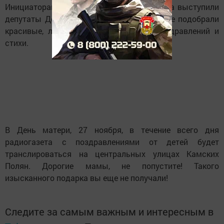
Инициаторами такого интересного подарка выступили
депутаты Детской Районной Думы. Они же подобрали
красивые, лиричные, нежные тексты поздравлений и
стихи.
В День матери, 27 ноября, в течение всего дня
радиогазета с поздравлениями от детей будет
транслироваться на центральных улицах Камских
Полян. Дорогие мамы, не попустите! Такого
изысканного подарка вы еще не получали!
Следите за самым важным и интересным в