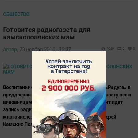
ОБЩЕСТВО
Готовится радиогазета для
камскополянских мам
Автор,
23 ноября 2016 - 12:37
1096
0
0
Воспитанники Центра детского творчества «Радуга» в
преддверии Дня матери посвящают радиогазету всем
виновницам праздника. В настоящий момент идет
запись радиогазеты, которая включает
многочисленные поздравления в адрес матерей
Камских Полян.