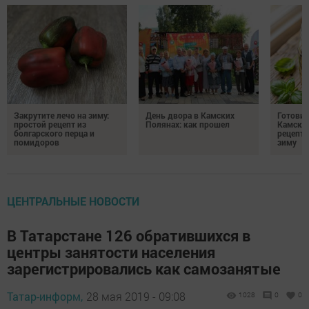
Закрутите лечо на зиму:
День двора в Камских
Готови
простой рецепт из
Полянах: как прошел
Камских
болгарского перца и
рецепты
помидоров
зиму
ЦЕНТРАЛЬНЫЕ НОВОСТИ
В Татарстане 126 обратившихся в
центры занятости населения
зарегистрировались как самозанятые
Татар-информ,
28 мая 2019 - 09:08
1028
0
0