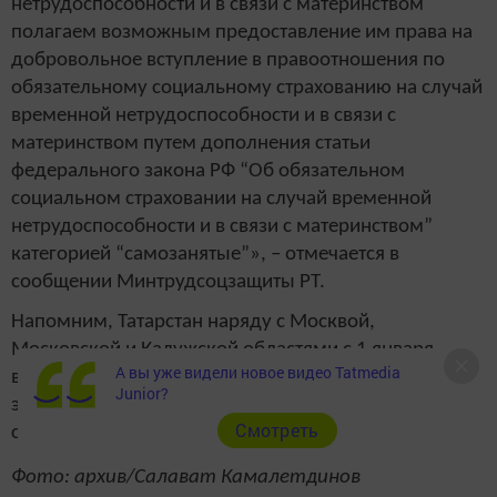
нетрудоспособности и в связи с материнством
полагаем возможным предоставление им права на
добровольное вступление в правоотношения по
обязательному социальному страхованию на случай
временной нетрудоспособности и в связи с
материнством путем дополнения статьи
федерального закона РФ “Об обязательном
социальном страховании на случай временной
нетрудоспособности и в связи с материнством”
категорией “самозанятые”», – отмечается в
сообщении Минтрудсоцзащиты РТ.
Напомним, Татарстан наряду с Москвой,
Московской и Калужской областями с 1 января
А вы уже видели новое видео Tatmedia
вошел в число пилотных регионов, где действует
Junior?
экспериментальный налоговый режим для
Cмотреть
самозанятых.
Фото: архив/Салават Камалетдинов