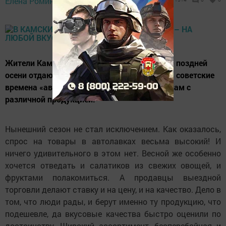
Елена Ромина,
28 мая 2019 - 10:58
Жители Камских Полян с ранней весны и до поздней
осени отдают предпочтение, называемым в советские
времена «автолавкам» - приезжим магазинам с
различной продукцией.
Нынешний сезон не стал исключением. Как оказалось,
спрос на товары в автолавках весьма высокий! И
ничего удивительного в этом нет. Весной же особенно
хочется отведать и салатиков из свежих овощей, и
фруктами полакомиться. А продавцы выездной
торговли делают ставку и на цену, и на качество. Дело в
том, что люди рады, и берут именно ту продукцию, что
подешевле, да вкусовые качества быстро оценили по
достоинству. Широкий ассортимент, бесперебойная и