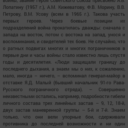
войны, звание Героя Советского Союза присвоено А.В.
Лопатину (1957 г.), А.М. Кижеватову, Ф.В. Морину, В.В.
Петрову, В.М. Усову (всем в 1965 г.). Такова участь
первых героев. Через боевые позиции их
подразделений война прокатилась дважды: сначала с
запада на восток, потом с востока на запад, унося и
воспоминания, и свидетелей тех боев. Не случайно, что
о ратных подвигах многих и многих пограничников в
первые дни и часы войны стало известно лишь спустя
годы и десятилетия. «Люди защищали границу до
последнего дыхания, а знаем мы о них, к сожалению,
мало, иногда – ничего, – вспоминал генерал-майор в
отставке Я.Д. Малый (бывший начальник 91-го Рава-
Русского пограничного отряда). – Совершенно
неизвестными остались, например, подробности гибели
личного состава трех линейных застав – 9, 12, 18-й,
двух застав маневренной группы – 5-й и 7-й. Знаем
только, что они вели упорные бои, сдерживали
противника до последней возможности и ни один