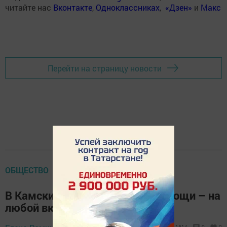
читайте нас
Вконтакте
,
Одноклассниках
,
«Дзен»
и
Макс
Перейти на страницу новости
ОБЩЕСТВО
В Камских Полянах фрукты и овощи – на
любой вкус!
1514
0
0