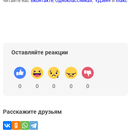
читайте нас
Вконтакте
,
Одноклассниках
,
«Дзен»
и
Макс
Оставляйте реакции
0
0
0
0
0
Расскажите друзьям