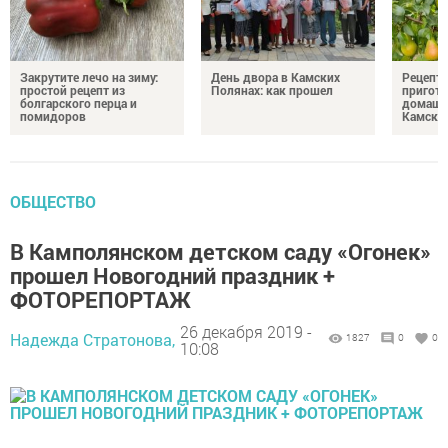
Закрутите лечо на зиму:
День двора в Камских
Рецепты
простой рецепт из
Полянах: как прошел
пригото
болгарского перца и
домашн
помидоров
Камски
ОБЩЕСТВО
В Камполянском детском саду «Огонек»
прошел Новогодний праздник +
ФОТОРЕПОРТАЖ
26 декабря 2019 -
Надежда Стратонова,
1827
0
0
10:08