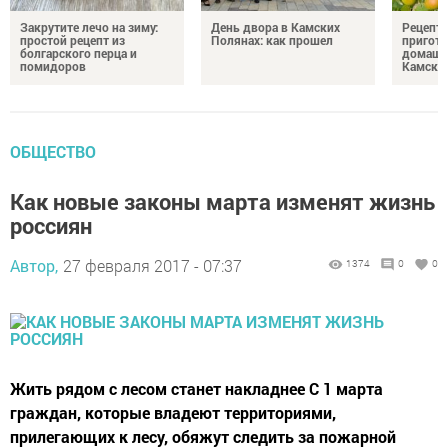
Закрутите лечо на зиму:
День двора в Камских
Рецепты
простой рецепт из
Полянах: как прошел
пригото
болгарского перца и
домашн
помидоров
Камски
ОБЩЕСТВО
Как новые законы марта изменят жизнь
россиян
Автор,
27 февраля 2017 - 07:37
1374
0
0
Жить рядом с лесом станет накладнее С 1 марта
граждан, которые владеют территориями,
прилегающих к лесу, обяжут следить за пожарной