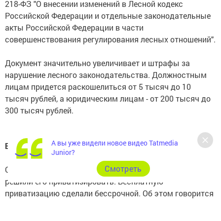
218-ФЗ "О внесении изменений в Лесной кодекс
Российской Федерации и отдельные законодательные
акты Российской Федерации в части
совершенствования регулирования лесных отношений".
Документ значительно увеличивает и штрафы за
нарушение лесного законодательства. Должностным
лицам придется раскошелиться от 5 тысяч до 10
тысяч рублей, а юридическим лицам - от 200 тысяч до
300 тысяч рублей.
А вы уже видели новое видео Tatmedia
Бесплатную приватизацию жилья сделали бессрочной
Junior?
Cмотреть
С 1 марта не надо будет выкупать свое жилье, если
решили его приватизировать. Бесплатную
приватизацию сделали бессрочной. Об этом говорится
в Федеральном законе от 22.02.2017 № 14-ФЗ "О
признании утратившими силу отдельных положений