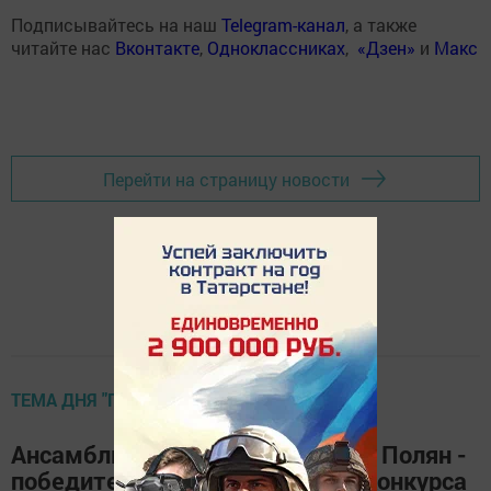
Подписывайтесь на наш
Telegram-канал
, а также
читайте нас
Вконтакте
,
Одноклассниках
,
«Дзен»
и
Макс
Перейти на страницу новости
ТЕМА ДНЯ "ГАЗЕТА"
Ансамбль "Импульс" из Камских Полян -
победитель Республиканского конкурса