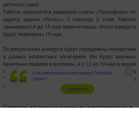
детского сада).
Работы приносите в редакцию газеты «Посинформ» по
адресу: здание «Почты», 2 подъезд, 2 этаж. Работы
принимаются до 15 мая включительно. Итоги конкурса
будут подведены 19 мая.
По результатам конкурса будут определены победители
в разных возраcтных категориях. Им будут вручены
памятные подарки и дипломы. А с 12 по 19 мая в нашей
группе "Вконтакте" будет проходить голосование за
А вы уже видели новое видео Tatmedia
"Приз зрительских симпатий". Победитель, которого
Junior?
также будет отмечен дипломом и подарком.
Cмотреть
Следите за самым важным и интересным в
Telegram-канале
Татмедиа
Читайте новости Татарстана в