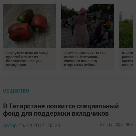
Закрутите лечо на зиму:
Жители Камских Полян
Кинолог
простой рецепт из
оценили фестиваль
рассказ
болгарского перца и
уличного кино под
адаптир
помидоров
открытым небом
новому
ОБЩЕСТВО
В Татарстане появится специальный
фонд для поддержки вкладчиков
Автор,
2 мая 2017 - 05:28
1189
0
0