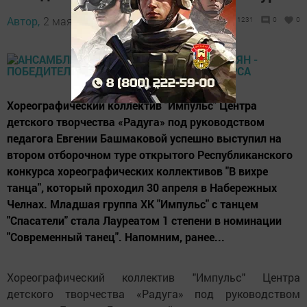
Автор,
2 мая 2017 - 05:51
1231
0
0
Хореографический коллектив "Импульс" Центра
детского творчества «Радуга» под руководством
педагога Евгении Башмаковой успешно выступил на
втором отборочном туре открытого Республиканского
конкурса хореографических коллективов "В вихре
танца", который проходил 30 апреля в Набережных
Челнах. Младшая группа ХК "Импульс" с танцем
"Спасатели" стала Лауреатом 1 степени в номинации
"Современный танец". Напомним, ранее...
Хореографический коллектив "Импульс" Центра
детского творчества «Радуга» под руководством