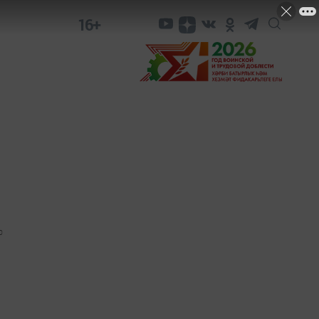
16+
0