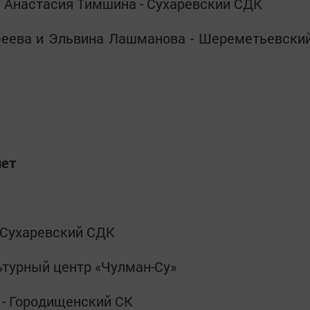
 и Анастасия Тимшина - Сухаревский СДК
феева и Эльвина Лашманова - Шереметьевски
лет
- Сухаревский СДК
льтурный центр «Чулман-Су»
 - Городищенский СК