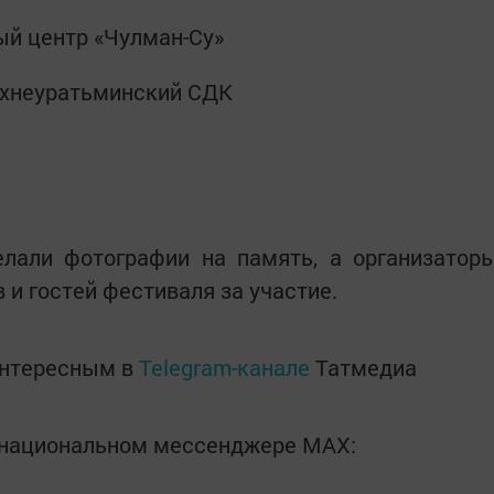
ный центр «Чулман-Су»
ерхнеуратьминский СДК
елали фотографии на память, а организатор
 и гостей фестиваля за участие.
интересным в
Telegram-канале
Татмедиа
в национальном мессенджере MАХ: