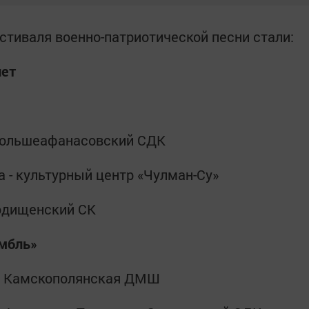
стиваля военно-патриотической песни стали:
лет
 Большеафанасовский СДК
а - культурный центр «Чулман-Су»
родищенский СК
мбль»
и» Камскополянская ДМШ