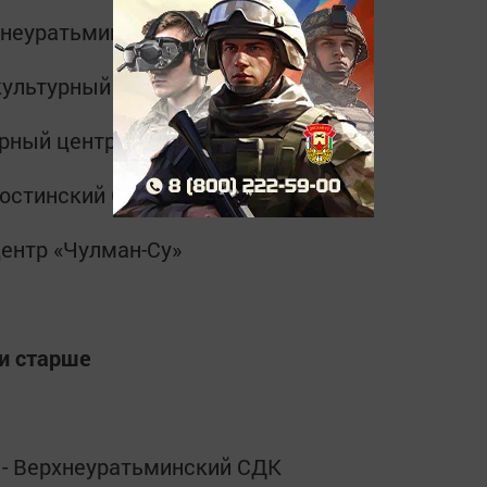
рхнеуратьминский СДК
 культурный центр «Чулман-Су»
урный центр «Чулман-Су»
Простинский СДК
центр «Чулман-Су»
 и старше
а - Верхнеуратьминский СДК