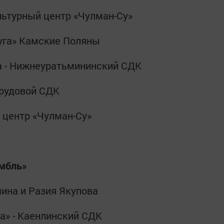
ультурный центр «Чулман-Су»
дуга» Камские Поляны
а - Нижнеуратьмининский СДК
Трудовой СДК
 центр «Чулман-Су»
мбль»
шина и Разия Якупова
а» - Каенлинский СДК