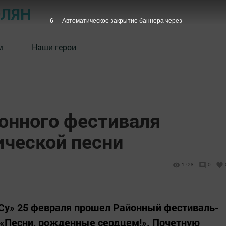
ОЛЯН
5
Автоматическое закрытие баннера через
м
Наши герои
онного фестиваля
ической песни
1728
0
-Су» 25 февраля прошел Районный фестиваль-
 «Песни, рожденные сердцем!». Почетную