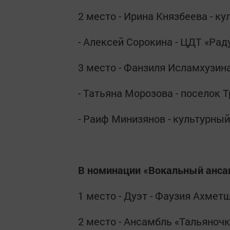
2 место - Ирина Князбеева - к
- Алексей Сорокина - ЦДТ «Ра
3 место - Фанзиля Исламхузин
- Татьяна Морозова - поселок 
- Раиф Минизянов - культурный
В номинации «Вокальный анса
1 место - Дуэт - Фаузия Ахмет
2 место - Ансамбль «Тальяночк