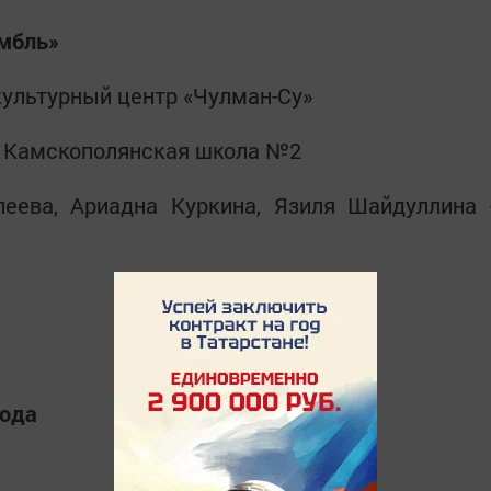
мбль»
 культурный центр «Чулман-Су»
 - Камскополянская школа №2
леева, Ариадна Куркина, Язиля Шайдуллина 
года