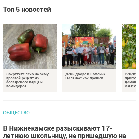
Топ 5 новостей
Закрутите лечо на зиму:
День двора в Камских
Рецепты
простой рецепт из
Полянах: как прошел
пригото
болгарского перца и
домашн
помидоров
Камски
ОБЩЕСТВО
В Нижнекамске разыскивают 17-
летнюю школьницу, не пришедшую на