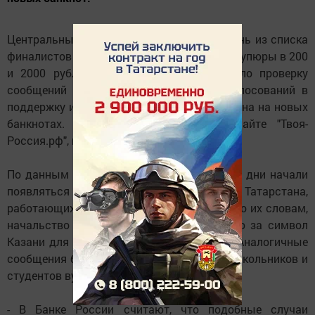
Центральный банк может исключить Казань из списка
финалистов на выбор символов на новые купюры в 200
и 2000 рублей, сейчас учреждение начало проверку
сообщений об организации массовых голосований в
поддержку изображения столицы Татарстана на новых
банкнотах. Об этом сообщается на сайте "Твоя-
Россия.рф", где и проходит голосование.
По данным банка, в соцсетях в последние дни начали
появляться жалобы от жителей Татарстана,
работающих в бюджетных организациях, по их словам,
начальство принуждало их к голосованию за символ
Казани для изображения новых банкнот. Аналогичные
сообщения были замечены на страницах школьников и
студентов вузов республики.
- В Банке России считают, что подобные случаи