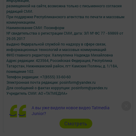
информации,
размещенной на сайте, возможна только с письменного согласия
редакций СМИ.
При поддержке Республиканского агентства по печати и массовым
коммуникациям.
Наименование СМИ: Посинформ
№ свидетельства о регистрации СМИ, дата: ЭЛ № ФС 77 - 69869 от
29.05.2017
выдано Федеральной службой по надзору в сфере связи,
информационных технологий и массовых коммуникаций
ФИО главного редактора: Халиуллина Надежда Михайловна
Адрес редакции: 423564, Российская Федерация, Республика
Татарстан, Нижнекамский район, пгт Камские Поляны, д. 1/18А,
помещение 102.
Телефон редакции: +7(8555) 33-60-60
Электронная почта редакции: posinform@yandex.ru
Для сообщений о фактах коррупции: posinform@yandex.ru
Учредитель СМИ: АО «ТАТМЕДИА»
Антикоррупционная политика
А вы уже видели новое видео Tatmedia
АО «ТАТМЕДИА» использует «cookie»
для персонализации сервисов и
Junior?
удобства пользователей сайтом.
Использование «cookie» можно отменить в настройках браузера.
Cмотреть
Политика конфиденциальности