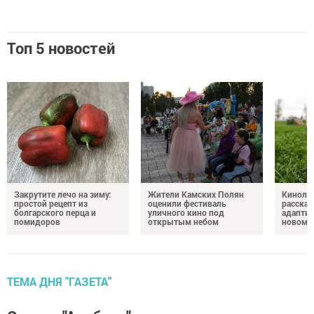
Топ 5 новостей
Закрутите лечо на зиму:
Жители Камских Полян
Кинолог
простой рецепт из
оценили фестиваль
рассказ
болгарского перца и
уличного кино под
адаптир
помидоров
открытым небом
новому
ТЕМА ДНЯ "ГАЗЕТА"