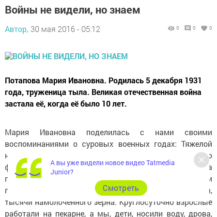
Войны не видели, но знаем
Автор,
30 мая 2016 - 05:12
0
0
0
Потапова Мария Ивановна. Родилась 5 декабря 1931
года, труженица тыла. Великая отечественная война
застала её, когда её было 10 лет.
Мария Ивановна поделилась с нами своими
воспоминаниями о суровых военных годах: Тяжелой
ношей легли на детские плечи заботы трудового
А вы уже видели новое видео Tatmedia
фронта. Очень трудными были нормы выработки на
Junior?
полях, где трудились мальчишки и девчонки, тысячи
Cмотреть
гектаров скошенного хлеба, тысячи связанных снопов,
тысячи намолоченного зерна. Круглосуточно взрослые
работали на пекарне, а мы, дети, носили воду, дрова,