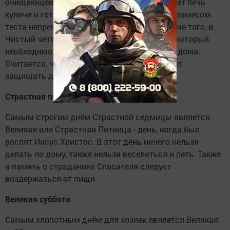
очищающей силой. Также в этот день следует печь
куличи и готовить творожные пасхи. Перед замесом
теста непременно следует помолиться. Кроме того, в
Чистый четверг в церквях зажигают огонь, который
необходимо сохранить и донести до своего дома.
Считается, что такая свечка целый год будет
защищать дом от пожара.
Страстная пятница
Самым строгим днём Страстной седмицы является
Великая или Страстная Пятница - день, когда был
распят Иисус Христос. В этот день ничего нельзя
делать по дому, также нельзя веселиться и петь. Также
в память о страданиях Спасителя следует
воздержаться от пищи.
Великая суббота
Самым хлопотным днём для хозяек является Великая