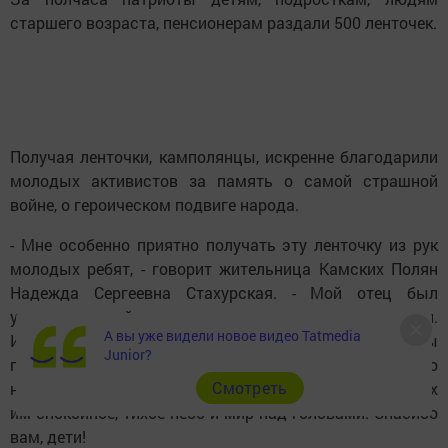
старшего возраста, пенсионерам раздали 500 ленточек.
Получая ленточки, камполянцы, искренне благодарили
молодых активистов за память о самой страшной
войне, о героическом подвиге народа.
- Мне особенно приятно получать эту ленточку из рук
молодых ребят, - говорит жительница Камских Полян
Надежда Сергеевна Стахурская. - Мой отец был
участником войны, мои свекор со свекровью воевали.
А вы уже видели новое видео Tatmedia
И когда начинают проводить такие акции, у меня слезы
Junior?
подступают к глазам. Эти ленточки говорят о том, что
Cмотреть
наши дети помнят и ценят подвиг людей, подаривших
им спокойное, тихое небо и мир над головами. Спасибо
вам, дети!