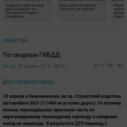
Закрутите лечо на зиму:
День двора в Камских
Рецепты
простой рецепт из
Полянах: как прошел
пригото
болгарского перца и
домашн
помидоров
Камски
ОБЩЕСТВО
По сводкам ГИБДД
Автор,
25 апреля 2016 - 06:25
1112
0
0
18 апреля в Нижнекамске, на пр. Строителей водитель
автомобиля ВАЗ-211440 не уступил дорогу 18-летнему
юноше, переходящему проезжую часть по
нерегулируемому пешеходному переходу и совершил
наезд на пешехода. В результате ДТП пешеход с