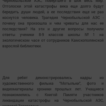
Чернобыльской АЭС, повергшего в шок весь мир.
Отголоски этой катастрофы века еще долго будут
бередить души людей, а ее последствия еще не раз
коснутся человека. Трагедия Чернобыльской АЭС -
почему она произошла и чем чреваты для нас ее
последствия? На эти и другие вопросы получили
ответы ученики 8-9 классов школы №1 на
экологическом часе от сотрудников Камскополянской
взрослой библиотеки.
Для ребят демонстрировались кадры из
художественного фильма "Мотыльки", фото и
видеоматериалы хроники прошлых лет. Учащиеся
познакомились с Книгой Памяти участников
ликвидации катастрофы на Чернобыльской АЭС,
жителей Татарстана.