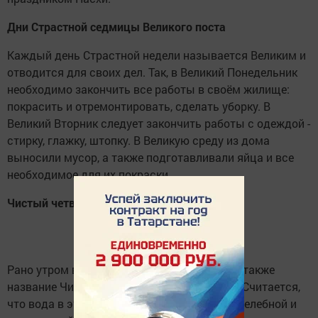
Дни Страстной седмицы Великого поста
Каждый день Страстной недели называется Великим и
отводится для своих дел. Так, в Великий Понедельник
необходимо закончить все работы в своём жилище:
покрасить и отремонтировать, сделать уборку. В
Великий Вторник следует закончить работы с одеждой -
стирку, глажку, штопку. В Великую среду из дома
выносили мусор, а также подготавливали яйца и все
необходимое для их покраски.
Чистый четверг
Рано утром в Великий четверг, получивший также
название Чистый, необходимо искупаться. Считается,
что вода в это время обладает особенной целебной и