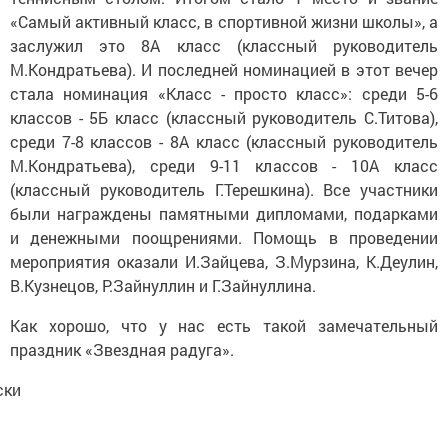
«Самый активный класс, в спортивной жизни школы», а
заслужил это 8А класс (классный руководитель
М.Кондратьева). И последней номинацией в этот вечер
стала номинация «Класс - просто класс»: среди 5-6
классов - 5Б класс (классный руководитель С.Титова),
среди 7-8 классов - 8А класс (классный руководитель
М.Кондратьева), среди 9-11 классов - 10А класс
(классный руководитель Г.Терешкина). Все участники
были награждены памятными дипломами, подарками
и денежными поощрениями. Помощь в проведении
мероприятия оказали И.Зайцева, З.Мурзина, К.Деулин,
В.Кузнецов, Р.Зайнуллин и Г.Зайнуллина.
Как хорошо, что у нас есть такой замечательный
праздник «Звездная радуга».
ски