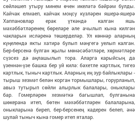
сөйләшеп утыру минем өчен икеләтә бәйрәм булды.
Кайчак елмаеп, кайчак моңсу күзләрен яшерә-яшерә
Хаппановлар ерак үткәндә калган яшь
мәхәббәтләренең бөреләре әле ачылып кына килгән
чакларын исләренә төшерделәр. Ул көннәр аларның
күңелендә якты хатирә булып мәңгегә уелып калган.
Бер-берсенә булган җылы мөнәсәбәтләре, хөрмәтләре
сүзсез дә аңлашылып тора. Аларга карыйсың да
үзеннән-үзе башка бер уй килә: бәхетле картлык, тигез
картлык, тыныч картлык. Аларның иң зур байлыклары -
тырыш хезмәт белән корган тормышлары, горурланып,
авыз тутырып сөйли алырлык балалары, оныклары
бар. Гомерләрен хезмәткә багышлап, булганына
шөкерана итеп, бөтен мәхәббәтләрен балаларына,
оныкларына биреп, бер-берсенең кадерен белеп, әнә
шулай тыныч кына гомер итеп яталар.