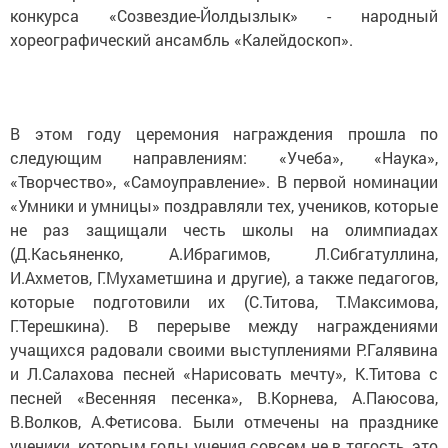
конкурса «Созвездие-Йолдызлык» - народный
хореографический ансамбль «Калейдоскоп».
В этом году церемония награждения прошла по
следующим направлениям: «Учеба», «Наука»,
«Творчество», «Самоуправление». В первой номинации
«Умники и умницы» поздравляли тех, учеников, которые
не раз защищали честь школы на олимпиадах
(Д.Касьяненко, А.Ибрагимов, Л.Сибгатуллина,
И.Ахметов, Г.Мухаметшина и другие), а также педагогов,
которые подготовили их (С.Титова, Т.Максимова,
Г.Терешкина). В перерыве между награждениями
учащихся радовали своими выступлениями Р.Галявина
и Л.Салахова песней «Нарисовать мечту», К.Титова с
песней «Весенняя песенка», В.Корнева, А.Паюсова,
В.Волков, А.Фетисова. Были отмечены на празднике
ученики, которым годы учения совсем не в тягость, это