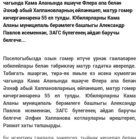
чагында Кама Аланында яшәүче Флера апа белән
Әхнәф абый Хаппановларның өйләнешеп, матур гомер
кичергәннәренә 55 ел тулды. Юбилярларны Кама
Аланы муниципаль берәмлеге башлыгы Александр
Павлов исеменнән, ЗАГС бүлегенең әйдәп баручы
белгече...
Поселогыбызда озын гомер итүче үрнәк гаиләләрне
юбилейлары белән тәбрикләү матур гадәткә әверелде.
Табигать яшәргән, тирә-як ямьле яз исенә күмелгән
чагында Кама Аланында яшәүче Флера апа белән
Әхнәф абый Хаппановларның өйләнешеп, матур гомер
кичергәннәренә 55 ел тулды. Юбилярларны Кама
Аланы муниципаль берәмлеге башлыгы Александр
Павлов исеменнән, ЗАГС бүлегенең әйдәп баручы
белгече Әлфия Хаппанова котлауларны ирештереп,
Рәхмәт хаты тапшырды.
Бу искиткеч гаиләдә эчкерсез, тыйнак кешеләр белән