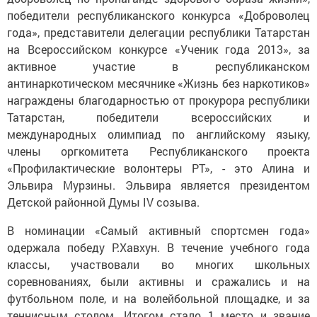
победители республиканского конкурса «Доброволец
года», представители делегации республики Татарстан
на Всероссийском конкурсе «Ученик года 2013», за
активное участие в республиканском
антинаркотическом месячнике «Жизнь без наркотиков»
награждены благодарностью от прокурора республики
Татарстан, победители всероссийских и
международных олимпиад по английскому языку,
члены оргкомитета Республиканского проекта
«Профилактические волонтеры РТ», - это Алина и
Эльвира Мурзины. Эльвира является президентом
Детской районной Думы IV созыва.
В номинации «Самый активный спортсмен года»
одержала победу Р.Хавхун. В течение учебного года
классы, участвовали во многих школьных
соревнованиях, были активны и сражались и на
футбольном поле, и на волейбольной площадке, и за
теннисным столом. Итогом стало 1 место и звание