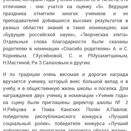
отличники - они учатся на оценку «5». Ведущие
праздника отметили многих учеников и их
преподавателей добившихся высоких результатов в
разных областях знаний в таких номинациях, как
«Будущее российской науки», «Творческая элита»
Отдельные слова благодарности были сказаны
родителям в номинации «Спасибо родителям» А. и С.
Корневым, Г.Хусейновой, С. и Р.Мухаметшиным,
Н.Мастиной, Р.и З.Салаховым и другим.
И по традиции очень весомая и дорогая награда
вручается ученику, который внес большой вклад и в
учебу, и в общественную жизнь школы и поселка. Для
награждения двух учениц в номинации «Ученик года»
на сцену были приглашены директор школы № 2
Н.Рябцова и Глава Камских Полян А.Павлов:
победители республиканского конкурса «Лучший
социальный ролик», победители конкурса «Лучший
доброволец по пропаганде здорового образа жизни»,