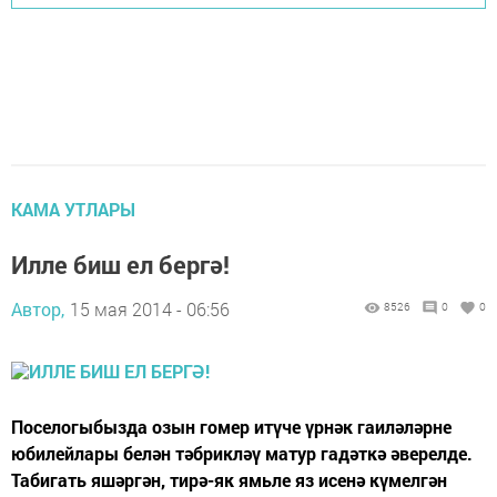
КАМА УТЛАРЫ
Илле биш ел бергә!
Автор,
15 мая 2014 - 06:56
8526
0
0
Поселогыбызда озын гомер итүче үрнәк гаиләләрне
юбилейлары белән тәбрикләү матур гадәткә әверелде.
Табигать яшәргән, тирә-як ямьле яз исенә күмелгән