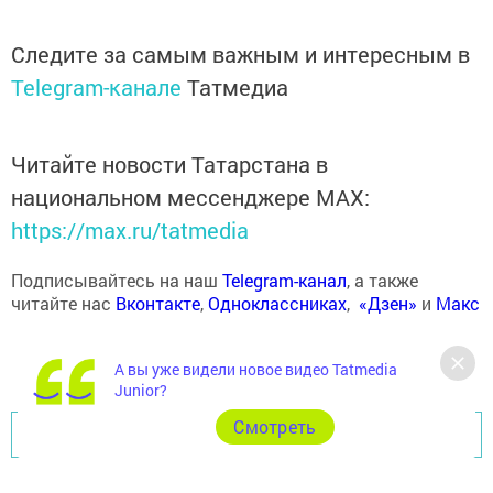
Следите за самым важным и интересным в
Telegram-канале
Татмедиа
Читайте новости Татарстана в
национальном мессенджере MАХ:
https://max.ru/tatmedia
Подписывайтесь на наш
Telegram-канал
, а также
читайте нас
Вконтакте
,
Одноклассниках
,
«Дзен»
и
Макс
А вы уже видели новое видео Tatmedia
Junior?
Cмотреть
Перейти на страницу новости