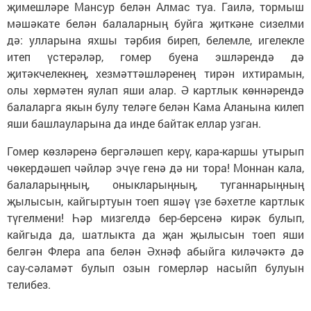
җимешләре Мансур белән Алмас туа. Гаилә, тормыш
мәшәкате белән балаларның буйга җиткәне сизелми
дә: улларына яхшы тәрбия биреп, белемле, игелекле
итеп үстерәләр, гомер буена эшләрендә дә
җитәкчелекнең, хезмәттәшләренең тирән ихтирамын,
олы хөрмәтен яулап яши алар. Ә картлык көннәрендә
балаларга якын булу теләге белән Кама Аланына килеп
яши башлауларына да инде байтак еллар узган.
Гомер көзләренә бергәләшеп керү, кара-каршы утырып
чөкердәшеп чәйләр эчүе генә дә ни тора! Моннан кала,
балаларыңның, оныкларыңның, туганнарыңның
җылысын, кайгыртуын тоеп яшәү үзе бәхетле картлык
түгелмени! Һәр мизгелдә бер-берсенә кирәк булып,
кайгыда да, шатлыкта да җан җылысын тоеп яши
белгән Флера апа белән Әхнәф абыйга киләчәктә дә
сау-сәламәт булып озын гомерләр насыйп булуын
телибез.