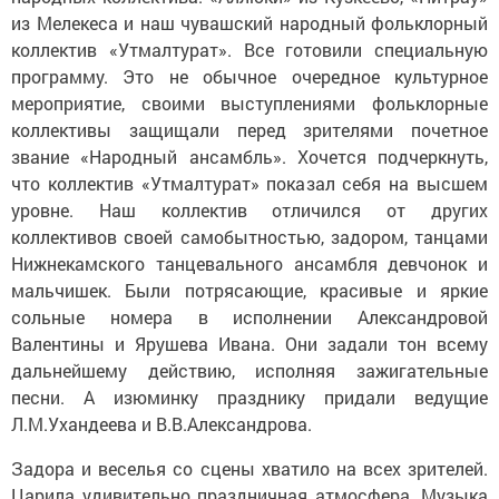
из Мелекеса и наш чувашский народный фольклорный
коллектив «Утмалтурат». Все готовили специальную
программу. Это не обычное очередное культурное
мероприятие, своими выступлениями фольклорные
коллективы защищали перед зрителями почетное
звание «Народный ансамбль». Хочется подчеркнуть,
что коллектив «Утмалтурат» показал себя на высшем
уровне. Наш коллектив отличился от других
коллективов своей самобытностью, задором, танцами
Нижнекамского танцевального ансамбля девчонок и
мальчишек. Были потрясающие, красивые и яркие
сольные номера в исполнении Александровой
Валентины и Ярушева Ивана. Они задали тон всему
дальнейшему действию, исполняя зажигательные
песни. А изюминку празднику придали ведущие
Л.М.Ухандеева и В.В.Александрова.
Задора и веселья со сцены хватило на всех зрителей.
Царила удивительно праздничная атмосфера. Музыка