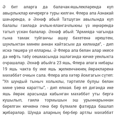
Ә бит аларга да балачак-яшьлекләрендә күп
авырлыклар кичерергә туры килгән. Флера апа Азнакай
шәһәрендә, ә Әхнәф абый Татшуган авылында күп
балалы гаиләдә ачлык-ялангачлыкны үз иңнәрендә
татып үскән балалар. Әхнәф абый: "Армиядә чагында
гына тамак туйганчы ашау бәхетенә ирештем,
шунлыктан минем аннан кайтасым да килмәде", - дип
искә төшерә ул елларны. Ә Флера апа белән алар икесе
дә нефть табу оешмасында эшләгәндә кичке уенлыкта
очрашалар. Әхнәф абыйга 23 яшь, Флера апага нибары
19 яшь чакта бу ике яшь җилкенчәкнең йөрәкләренә
мәхәббәт очкын сала. Флера апа хәтер йомгагын сүтеп:
"Ул шундый тыныч холыклы, тәртипле булуы белән
мине үзенә каратты", - дип елмая. Бер ел дигәндә ике
яшь йөрәк арасында кабынган мәхәббәт уты бергә
кушылып, гаилә тормышын эш урыннарыннан
бирелгән кечкенә генә бер бүлмәле фатирда башлап
җибәрәләр. Шунда аларның бер-бер артлы мәхәббәт