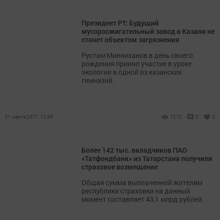
Президент РТ: Будущий
мусоросжигательный завод в Казани не
станет объектом загрязнения
Рустам Минниханов в день своего
рождения принял участие в уроке
экологии в одной из казанских
гимназий.
01 марта 2017, 12:38
1270
0
0
Более 142 тыс. вкладчиков ПАО
«Татфондбанк» из Татарстана получили
страховое возмещение
Общая сумма выплаченной жителям
республики страховки на данный
момент составляет 43,1 млрд рублей.