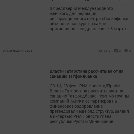
В преддверии Международного
женского дня редакция
информационного центра «Посинформ»
объявляет конкурс на самое
оригинальное поздравление к 8 марта.
01 марта 2017, 08:26
1473
0
0
Власти Татарстана рассчитывают на
санацию Татфондбанка
СОЧИ, 28 фев - РИА Новости/Прайм.
Власти Татарстана рассчитывают на
санацию Татфондбанка, помимо группы
компаний ТАИФ и ее партнеров на
финансовое оздоровление
претендовали еще ряд структур, заявил
в интервью РИА Новости глава
республики Рустам Минниханов.