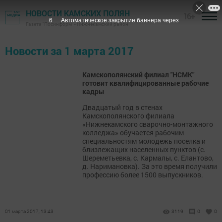
НОВОСТИ КАМСКИХ ПОЛЯН
16+
6
Автоматическое закрытие баннера через
Газета "Посинформ" - Нижнекамский район
Новости за 1 марта 2017
Камскополянский филиал "НСМК"
готовит квалифицированные рабочие
кадры
Двадцатый год в стенах
Камскополянского филиала
«Нижнекамского сварочно-монтажного
колледжа» обучается рабочим
специальностям молодежь поселка и
близлежащих населенных пунктов (с.
Шереметьевка, с. Кармалы, с. Елантово,
д. Наримановка). За это время получили
профессию более 1500 выпускников.
01 марта 2017, 13:43
3119
0
0