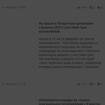
01 марта 2017, 10:34
1402
0
0
На трассе в Татарстане произошло
страшное ДТП с участием трех
автомобилей
Около в 13.44 28 февраля на трассе
Алексеевское - Чистополь недалеко от
иванаевского подъема, по словам
очевидцев, по вине водителя «Лексуса»
произошла авария с участием трех
автомобилей, в результате которой
тягач трубовоз ушел в кювет, развернув
поперек дороги полуприцеп с трубами.
01 марта 2017, 10:16
1512
0
0
Объявляется конкурс на «Самое
оригинальное поздравление с 8 марта»