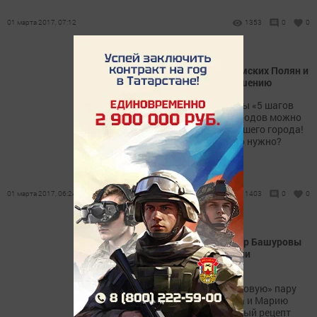
01 марта 2017, 07:12
1353
0
0
Выбери главную улицу Камских Полян и
предложи идеи по ее улучшению
Теперь в рамках программы «5 шагов
благоустройства» моногородов можно
выбрать главную улицу вашего города!
Что это значит и зачем это нужно?
01 марта 2017, 06:24
1403
0
0
Супруги Мария и Александр Башуровы
из Камских Полян отметили
"бриллиантовую" свадьбу
Мы попросили «бриллиантовую» пару
Александра Андриановича и Марию
Васильевну открыть главный рецепт