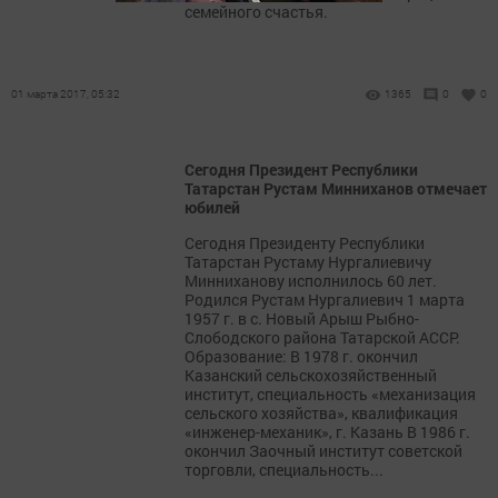
семейного счастья.
01 марта 2017, 05:32
1365
0
0
Сегодня Президент Республики
Татарстан Рустам Минниханов отмечает
юбилей
Сегодня Президенту Республики
Татарстан Рустаму Нургалиевичу
Минниханову исполнилось 60 лет.
Родился Рустам Нургалиевич 1 марта
1957 г. в с. Новый Арыш Рыбно-
Слободского района Татарской АССР.
Образование: В 1978 г. окончил
Казанский сельскохозяйственный
институт, специальность «механизация
сельского хозяйства», квалификация
«инженер-механик», г. Казань В 1986 г.
окончил Заочный институт советской
торговли, специальность...