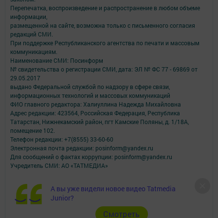
Перепечатка, воспроизведение и распространение в любом объеме
информации,
размещенной на сайте, возможна только с письменного согласия
редакций СМИ.
При поддержке Республиканского агентства по печати и массовым
коммуникациям.
Наименование СМИ: Посинформ
№ свидетельства о регистрации СМИ, дата: ЭЛ № ФС 77 - 69869 от
29.05.2017
выдано Федеральной службой по надзору в сфере связи,
информационных технологий и массовых коммуникаций
ФИО главного редактора: Халиуллина Надежда Михайловна
Адрес редакции: 423564, Российская Федерация, Республика
Татарстан, Нижнекамский район, пгт Камские Поляны, д. 1/18А,
помещение 102.
Телефон редакции: +7(8555) 33-60-60
Электронная почта редакции: posinform@yandex.ru
Для сообщений о фактах коррупции: posinform@yandex.ru
Учредитель СМИ: АО «ТАТМЕДИА»
Антикоррупционная политика
А вы уже видели новое видео Tatmedia
АО «ТАТМЕДИА» использует «cookie»
для персонализации сервисов и
Junior?
удобства пользователей сайтом.
Использование «cookie» можно отменить в настройках браузера.
Cмотреть