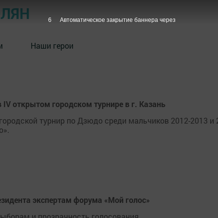
ОЛЯН
5
Автоматическое закрытие баннера через
м
Наши герои
IV открытом городском турнире в г. Казань
й городской турнир по Дзюдо среди мальчиков 2012-2013 и 
о».
езидента экспертам форума «Мой голос»
выборам и прозрачность голосования.