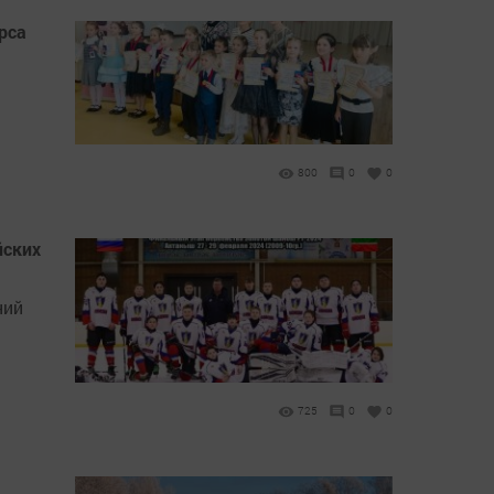
рса
800
0
0
йских
ний
725
0
0