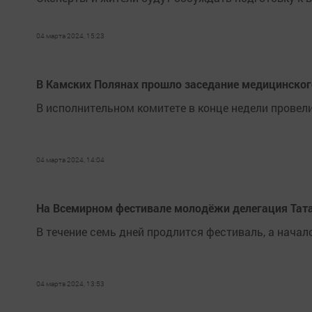
04 марта 2024, 15:23
В Камских Полянах прошло заседание медицинског
В исполнительном комитете в конце недели провел
04 марта 2024, 14:04
На Всемирном фестивале молодёжи делегация Тат
В течение семь дней продлится фестиваль, а начало
04 марта 2024, 13:53