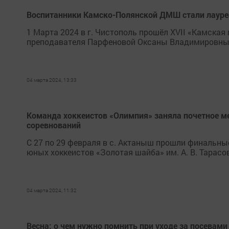
Воспитанники Камско-Полянской ДМШ стали лауре
1 Марта 2024 в г. Чистополь прошёл XVII «Камская
преподавателя Парфеновой Оксаны Владимировны
04 марта 2024, 13:33
Команда хоккеистов «Олимпия» заняла почетное ме
соревнований
С 27 по 29 февраля в с. Актаныш прошли финальны
юных хоккеистов «Золотая шайба» им. А. В. Тарасо
04 марта 2024, 11:32
Весна: о чем нужно помнить при уходе за посевам