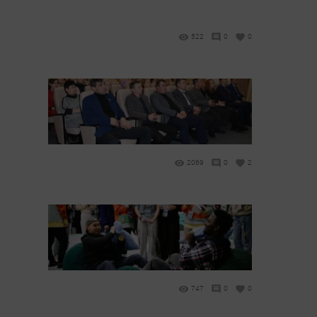
522
0
0
2069
0
2
747
0
0