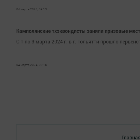
04 марта 2024, 09:13
Камполянские тхэквондисты заняли призовые места
С 1 по 3 марта 2024 г. в г. Тольятти прошло перве
04 марта 2024, 08:16
Главна