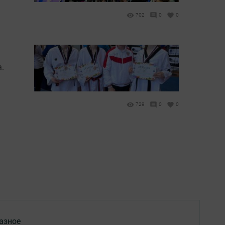
702
0
0
а.
729
0
0
азное