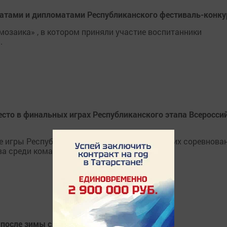
атами и дипломатами Республиканского фестиваль-конку
 мозаика» , в котором приняли участие воспитанники
.
сто в финальных играх Республиканского этапа Всеросси
е игры Республиканского этапа Всероссийских соревнова
ва среди команд юношей 2009-2010 г. р.
и после зимы с обильными снегопадами?