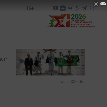
16+
2014
723
0
0