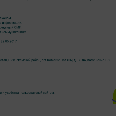
аконом.
ме информации,
 редакций СМИ.
ым коммуникациям.
 29.05.2017
стан, Нижнекамский район, пгт Камские Поляны, д. 1/18А, помещение 102.
в и удобства пользователей сайтом.