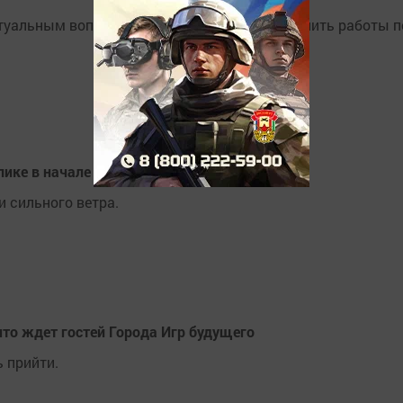
туальным вопрос: как и в какие сроки выполнить работы п
лике в начале недели
и сильного ветра.
что ждет гостей Города Игр будущего
ь прийти.