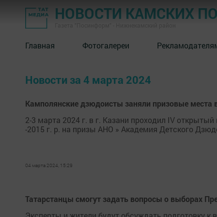
НОВОСТИ КАМСКИХ П
Газета "Посинформ" - Нижнекамский район
Главная
Фотогалереи
Рекламодателя
Новости за 4 марта 2024
Камполянские дзюдоисты заняли призовые места в 
2-3 марта 2024 г. в г. Казани проходил IV открыты
-2015 г. р. на призы АНО » Академия Детского Дзюд
04 марта 2024, 15:29
Татарстанцы смогут задать вопросы о выборах Пр
Эксперты и жители будут обсуждать подготовку к 