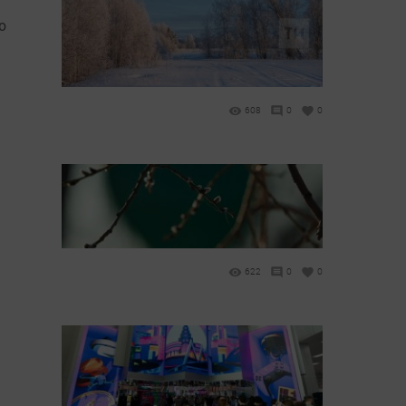
о
608
0
0
622
0
0