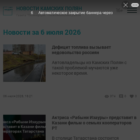
НОВОСТИ КАМСКИХ ПОЛЯН
16+
5
Автоматическое закрытие баннера через
Газета "Посинформ" - Нижнекамский район
Новости за 6 июля 2026
Дефицит топлива вызывает
недовольство россиян
Автовладельцы из Камских Полян с
такой проблемой мучаются уже
некоторое время.
06 июля 2026, 16:21
374
0
0
Актриса «Рабыни Изауры» представит в
Казани фильм о семьях кооператоров
РТ
В столице Татарстана состоится