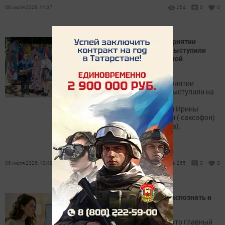
06 июля 2026, 11:37
254
0
0
В Республиканском мероприятии
«Библиотека без границ» выступили
учащиеся Камско-Полянской
музыкальной школы
В Республиканском мероприятии
«Библиотека без границ» выступили на
концерте учащиеся класса
преподавателя Шакировой Ирины
Николаевны Миронов Илья ( саксофон)
и Сабирова Амелия( флейта).
06 июля 2026, 10:48
265
0
0
Фишинговые сайты: как распознать и
избежать мошенничества
Ваша осведомлённость — это главный