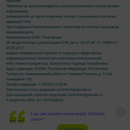
законом.
Перепечатка, воспроизведение и распространение в любом объеме
информации,
размещенной на сайте, возможна только с письменного согласия
редакций СМИ.
При поддержке Республиканского агентства по печати и массовым
коммуникациям.
Наименование СМИ: Посинформ
№ свидетельства о регистрации СМИ, дата: ЭЛ № ФС 77 - 69869 от
29.05.2017
выдано Федеральной службой по надзору в сфере связи,
информационных технологий и массовых коммуникаций
ФИО главного редактора: Халиуллина Надежда Михайловна
Адрес редакции: 423564, Российская Федерация, Республика
Татарстан, Нижнекамский район, пгт Камские Поляны, д. 1/18А,
помещение 102.
Телефон редакции: +7(8555) 33-60-60
Электронная почта редакции: posinform@yandex.ru
Для сообщений о фактах коррупции: posinform@yandex.ru
Учредитель СМИ: АО «ТАТМЕДИА»
Антикоррупционная политика
А вы уже видели новое видео Tatmedia
АО «ТАТМЕДИА» использует «cookie»
для персонализации сервисов и
Junior?
удобства пользователей сайтом.
Использование «cookie» можно отменить в настройках браузера.
Cмотреть