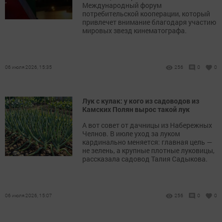
Международный форум
потребительской кооперации, который
привлечет внимание благодаря участию
мировых звезд кинематографа.
06 июля 2026, 15:35
256
0
0
Лук с кулак: у кого из садоводов из
Камских Полян вырос такой лук
А вот совет от дачницы из Набережных
Челнов. В июле уход за луком
кардинально меняется: главная цель —
не зелень, а крупные плотные луковицы,
рассказала садовод Талия Садыкова.
06 июля 2026, 15:07
256
0
0