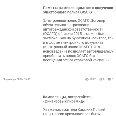
Памятка камполянцам: все о получении
электронного полиса ОСАГО
Электронный полис ОСАГО Договор
обязательного страхования
автогражданской ответственности
(ОСАГО) с 1 июля 2015 г. может быть
заключен как на бумажном носителе, так
и в форме электронного документа
(электронный полис ОСАГО). Это
нововведение позволяет автовладельцу
приобретать полис ОСАГО без
посещения офиса страховой компании.
06 декабря 2016, 06:03
1812
0
0
Камполянцы, остерегайтесь
«финансовых пирамид»
Уважаемые жители Камских Полян!
Банк России призывает вас быть