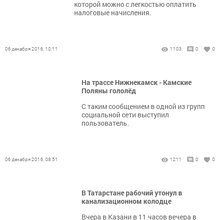
которой можно с легкостью оплатить
налоговые начисления.
06 декабря 2016, 10:11
1103
0
0
На трассе Нижнекамск - Камские
Поляны гололёд
C таким сообщением в одной из групп
социальной сети выступил
пользователь.
06 декабря 2016, 08:51
1211
0
0
В Татарстане рабочий утонул в
канализационном колодце
Вчера в Казани в 11 часов вечера в