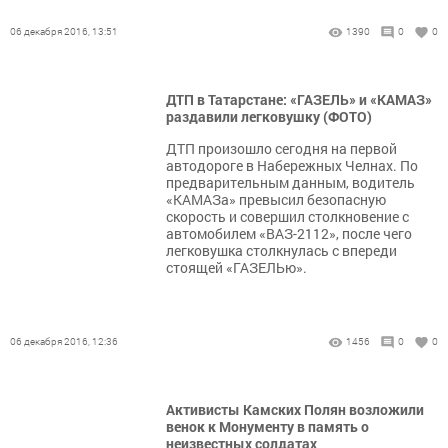
06 декабря 2016, 13:51
1390
0
0
ДТП в Татарстане: «ГАЗЕЛЬ» и «КАМАЗ»
раздавили легковушку (ФОТО)
ДТП произошло сегодня на первой
автодороге в Набережных Челнах. По
предварительным данным, водитель
«КАМАЗа» превысил безопасную
скорость и совершил столкновение с
автомобилем «ВАЗ-2112», после чего
легковушка столкнулась с впереди
стоящей «ГАЗЕЛЬю».
06 декабря 2016, 12:36
1456
0
0
Активисты Камских Полян возложили
венок к Монументу в память о
неизвестных солдатах