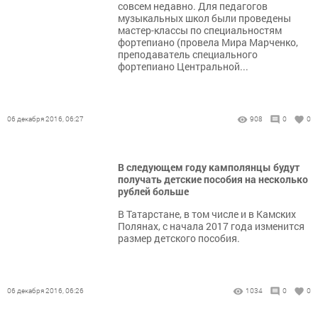
совсем недавно. Для педагогов
музыкальных школ были проведены
мастер-классы по специальностям
фортепиано (провела Мира Марченко,
преподаватель специального
фортепиано Центральной...
06 декабря 2016, 06:27
908
0
0
В следующем году камполянцы будут
получать детские пособия на несколько
рублей больше
В Татарстане, в том числе и в Камских
Полянах, с начала 2017 года изменится
размер детского пособия.
06 декабря 2016, 06:26
1034
0
0