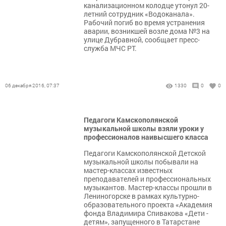
канализационном колодце утонул 20-
летний сотрудник «Водоканала».
Рабочий погиб во время устранения
аварии, возникшей возле дома №3 на
улице Дубравной, сообщает пресс-
служба МЧС РТ.
06 декабря 2016, 07:37
1330
0
0
Педагоги Камскополянской
музыкальной школы взяли уроки у
профессионалов наивысшего класса
Педагоги Камскополянской Детской
музыкальной школы побывали на
мастер-классах известных
преподавателей и профессиональных
музыкантов. Мастер-классы прошли в
Лениногорске в рамках культурно-
образовательного проекта «Академия
фонда Владимира Спивакова «Дети -
детям», запущенного в Татарстане