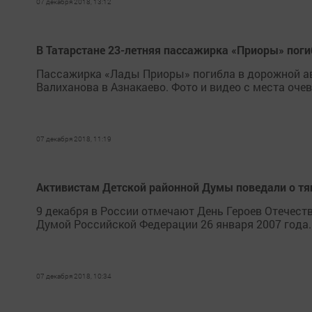
07 декабря 2018, 13:12
В Татарстане 23-летняя пассажирка «Приоры» поги
Пассажирка «Лады Приоры» погибла в дорожной ава
Валиханова в Азнакаево. Фото и видео с места оче
07 декабря 2018, 11:19
Активистам Детской районной Думы поведали о тя
9 декабря в России отмечают День Героев Отечест
Думой Российской Федерации 26 января 2007 года.
07 декабря 2018, 10:34