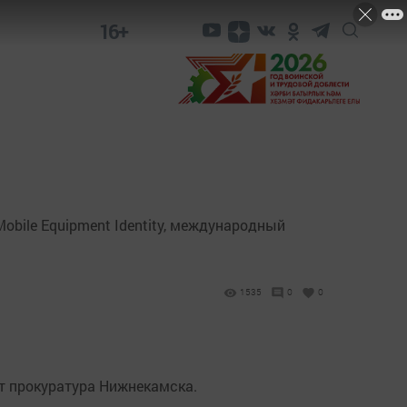
16+
obile Equipment Identity, международный
1535
0
0
т прокуратура Нижнекамска.