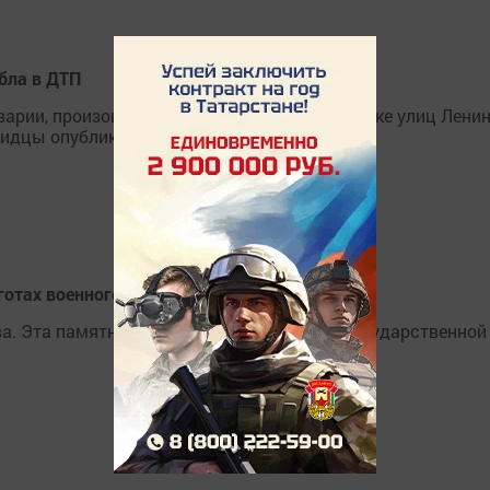
бла в ДТП
рии, произошедшей 1 декабря на перекрестке улиц Ленин
видцы опубликовали в соцсетях.
готах военного времени
ва. Эта памятная дата была установлена Государственной