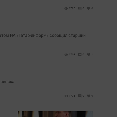
1785
0
0
 этом ИА «Татар-информ» сообщил старший
1703
0
1
Заинска.
1736
0
0