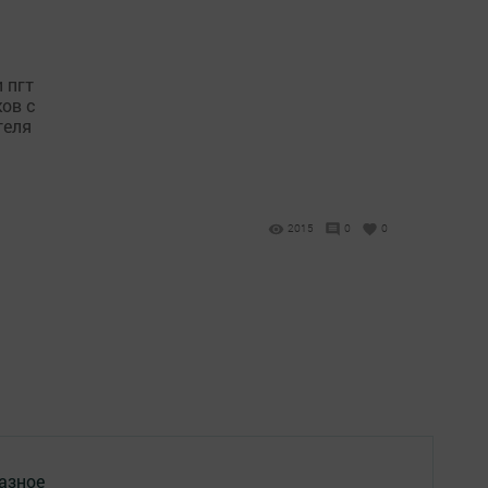
 пгт
ов с
теля
2015
0
0
азное