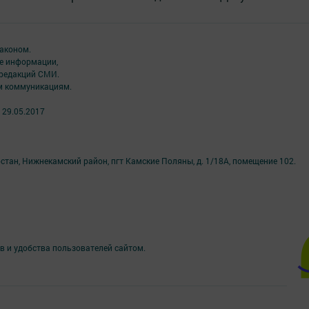
аконом.
ме информации,
 редакций СМИ.
ым коммуникациям.
 29.05.2017
стан, Нижнекамский район, пгт Камские Поляны, д. 1/18А, помещение 102.
в и удобства пользователей сайтом.