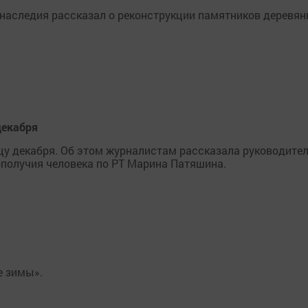
о наследия рассказал о реконструкции памятников деревян
декабря
нцу декабря. Об этом журналистам рассказала руководите
ополучия человека по РТ Марина Патяшина.
е зимы».