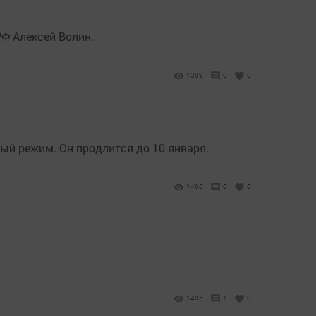
Ф Алексей Волин.
1389
0
0
ый режим. Он продлится до 10 января.
1466
0
0
1405
1
0