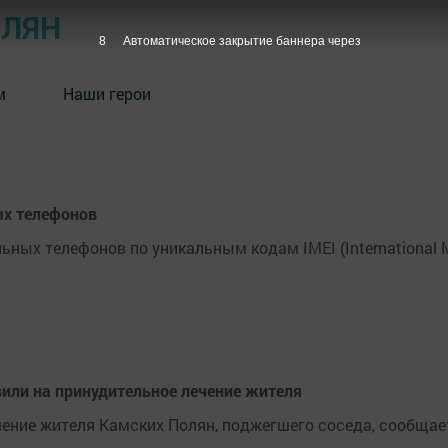
ОЛЯН
7
Автоматическое закрытие баннера через
м
Наши герои
ых телефонов
ных телефонов по уникальным кодам IMEI (International M
или на принудительное лечение жителя
ение жителя Камских Полян, поджегшего соседа, сообщае