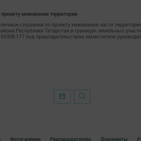
 проекту межевания территории
личные слушания по проекту межевания части территории
йона Республики Татарстан в границах земельных участк
150308:177 под председательством заместителя руководи
я
Фотогалереи
Рекламодателям
Документы
Р