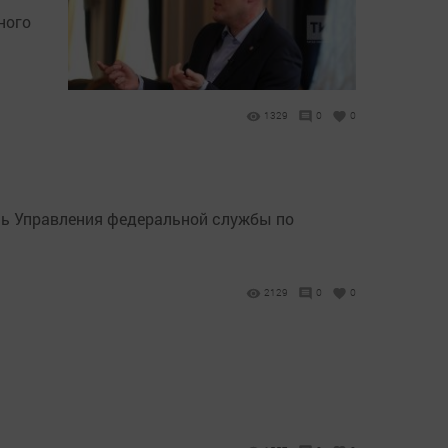
ного
1329
0
0
ль Управления федеральной службы по
2129
0
0