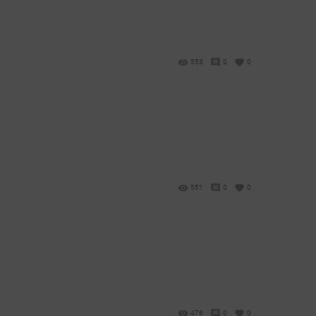
553
0
0
551
0
0
476
0
0