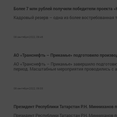
Более 7 млн рублей получили победители проекта 
Кадровый резерв – одна из более востребованная 
08 сентября 2022, 09:46
АО «Транснефть – Прикамье» подготовило произво
АО «Транснефть – Прикамье» завершило подготовку
период. Масштабные мероприятия проводились с а
08 сентября 2022, 09:33
Президент Республики Татарстан Р.Н. Минниханов п
Президент Республики Татарстан Р.Н. Минниханов 