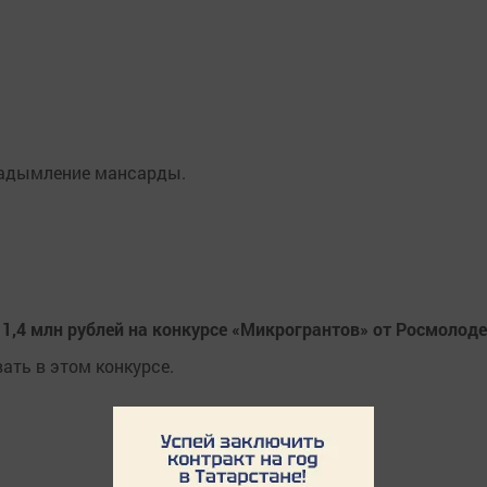
 задымление мансарды.
1,4 млн рублей на конкурсе «Микрогрантов» от Росмолод
ать в этом конкурсе.