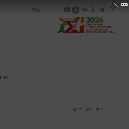
16+
ения
563
0
0