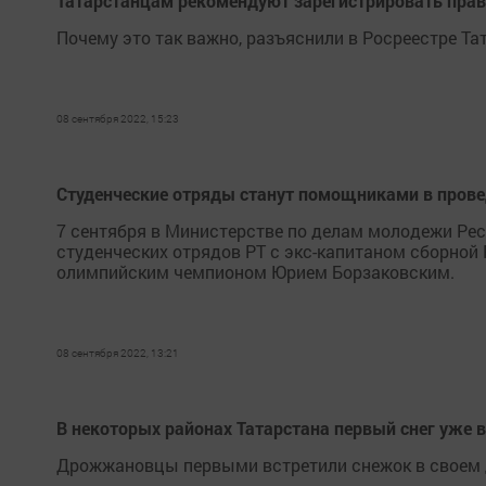
Татарстанцам рекомендуют зарегистрировать пра
Почему это так важно, разъяснили в Росреестре Та
08 сентября 2022, 15:23
Студенческие отряды станут помощниками в пров
7 сентября в Министерстве по делам молодежи Рес
студенческих отрядов РТ с экс-капитаном сборной
олимпийским чемпионом Юрием Борзаковским.
08 сентября 2022, 13:21
В некоторых районах Татарстана первый снег уже 
Дрожжановцы первыми встретили снежок в своем 