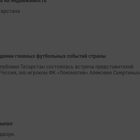
ва на недвижимость
тарстана
едении главных футбольных событий страны
публики Татарстан состоялась встреча представителей
 России, экс-игроком ФК «Локомотив» Алексеем Смертины
выпал
дворе.