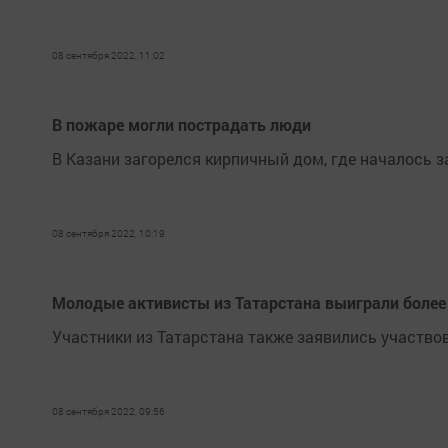
08 сентября 2022, 11:02
В пожаре могли пострадать люди
В Казани загорелся кирпичный дом, где началось
08 сентября 2022, 10:19
Молодые активисты из Татарстана выиграли более 
Участники из Татарстана также заявились участвов
08 сентября 2022, 09:56