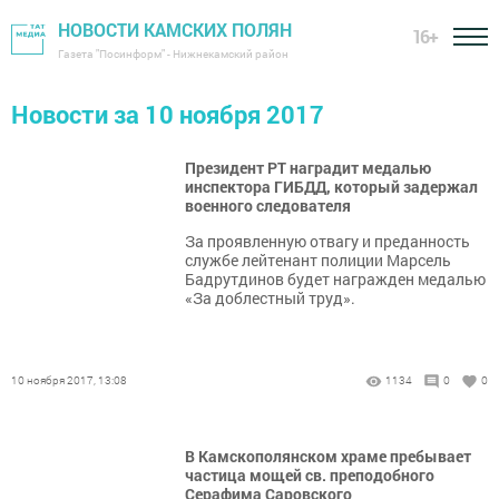
НОВОСТИ КАМСКИХ ПОЛЯН
16+
Газета "Посинформ" - Нижнекамский район
Новости за 10 ноября 2017
Президент РТ наградит медалью
инспектора ГИБДД, который задержал
военного следователя
За проявленную отвагу и преданность
службе лейтенант полиции Марсель
Бадрутдинов будет награжден медалью
«За доблестный труд».
10 ноября 2017, 13:08
1134
0
0
В Камскополянском храме пребывает
частица мощей св. преподобного
Серафима Саровского