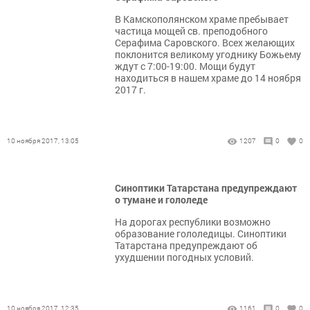
В Камскополянском храме пребывает
частица мощей св. преподобного
Серафима Саровского. Всех желающих
поклонится великому угоднику Божьему
ждут с 7:00-19:00. Мощи будут
находиться в нашем храме до 14 ноября
2017 г.
10 ноября 2017, 13:05
1207
0
0
Синоптики Татарстана предупреждают
о тумане и гололеде
На дорогах республики возможно
образование гололедицы. Синоптики
Татарстана предупреждают об
ухудшении погодных условий.
10 ноября 2017, 12:35
1161
0
0