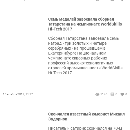
Семь медалей завоевала сборная
Татарстана на чемпионате WorldSkills
Hi-Tech 2017
Сборная Татарстана завоевала семь
наград - три золотых и четыре
серебряных - на прошедшем в
Екатеринбурге Национальном
чемпионате сквозных рабочих
профессий высокотехнологичных
отраслей промышленности WorldSkills
Hi-Tech 2017.
10 ноября 2017, 11:27
1146
0
0
Скончался известный юморист Михаил
Задорнов
Писатель и сатирик скончался на 70-м