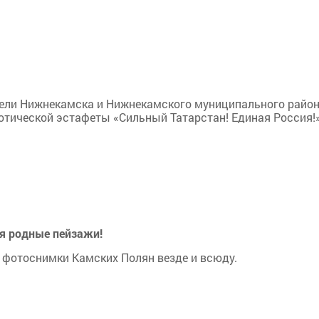
тели Нижнекамска и Нижнекамского муниципального райо
отической эстафеты «Сильный Татарстан! Единая Россия!
ся родные пейзажи!
фотоснимки Камских Полян везде и всюду.