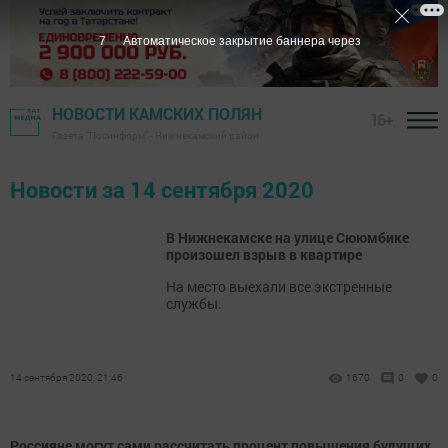
7
Автоматическое закрытие баннера через
НОВОСТИ КАМСКИХ ПОЛЯН
16+
Газета "Посинформ" - Нижнекамский район
Новости за 14 сентября 2020
В Нижнекамске на улице Сююмбике
произошел взрыв в квартире
На место выехали все экстренные
службы.
14 сентября 2020, 21:46
1670
0
0
Россияне могут сами рассчитать процент повышения будущих