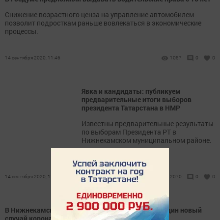
Снижение возрастного ценза на управление автомобилем
позволит подросткам раньше вовлекаться в экономические
процессы.
14 сентября 2020, 11:46
1057
0
0
Явка и кандидаты: публикуем
предварительные итоги выборов
президента Татарстана в НМР
Известны предварительные результаты
по выборам Президента РТ в
Нижнекамском муниципальном районе.
14 сентября 2020, 11:16
2070
0
0
В Нижнекамском районе сегодня подтвержден один новый
случай коронавирусной инфекции