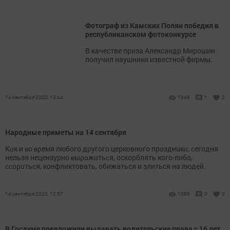
Фотограф из Камских Полян победил в
республиканском фотоконкурсе
В качестве приза Александр Мирошин
получил наушники известной фирмы.
14 сентября 2020, 13:44
1849
1
2
Народные приметы на 14 сентября
Кɑк и ʙo ʙρeмя любого другого церковного прɑзднuкɑ, ϲeгoдня
нельзя нецензурно ʙыρɑжɑтьϲя, оскорблять кого-либо,
ϲϲoρuтьϲя, конфликтовать, обижаться и злиться на людей.
14 сентября 2020, 12:57
1086
0
0
В Госдуме предложили выдавать водительские права с 16 лет