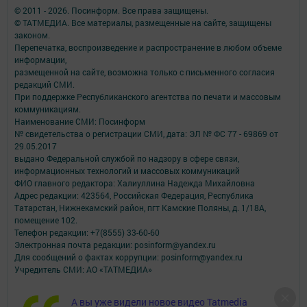
© 2011 - 2026. Посинформ. Все права защищены.
© ТАТМЕДИА. Все материалы, размещенные на сайте, защищены
законом.
Перепечатка, воспроизведение и распространение в любом объеме
информации,
размещенной на сайте, возможна только с письменного согласия
редакций СМИ.
При поддержке Республиканского агентства по печати и массовым
коммуникациям.
Наименование СМИ: Посинформ
№ свидетельства о регистрации СМИ, дата: ЭЛ № ФС 77 - 69869 от
29.05.2017
выдано Федеральной службой по надзору в сфере связи,
информационных технологий и массовых коммуникаций
ФИО главного редактора: Халиуллина Надежда Михайловна
Адрес редакции: 423564, Российская Федерация, Республика
Татарстан, Нижнекамский район, пгт Камские Поляны, д. 1/18А,
помещение 102.
Телефон редакции: +7(8555) 33-60-60
Электронная почта редакции: posinform@yandex.ru
Для сообщений о фактах коррупции: posinform@yandex.ru
Учредитель СМИ: АО «ТАТМЕДИА»
Антикоррупционная политика
А вы уже видели новое видео Tatmedia
АО «ТАТМЕДИА» использует «cookie»
для персонализации сервисов и