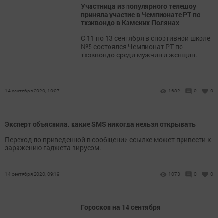
Участница из популярного телешоу
приняла участие в Чемпионате РТ по
тхэквондо в Камских Полянах
С 11 по 13 сентября в спортивной школе
№5 состоялся Чемпионат РТ по
тхэквондо среди мужчин и женщин.
14 сентября 2020, 10:07
1682
0
0
Эксперт объяснила, какие SMS никогда нельзя открывать
Переход по приведенной в сообщении ссылке может привести к
заражению гаджета вирусом.
14 сентября 2020, 09:19
1073
0
0
Гороскоп на 14 сентября