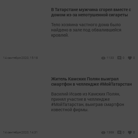
В Татарстане мужчина сгорел вместе с
домом из-за непотушенной сигареты
Тело хозяина частного дома было
найдено в зале под обвалившейся
кровлей.
14 сентября 2020, 15:18
1133
0
0
Житель Камских Полян выиграл
смартфон в челлендже #МойТатарстан
Василий Исаев из Камских Полян,
принял участие в челлендже
#МойТатарстан, выиграв смартфон
известной фирмы.
14 сентября 2020, 14:31
1369
0
0