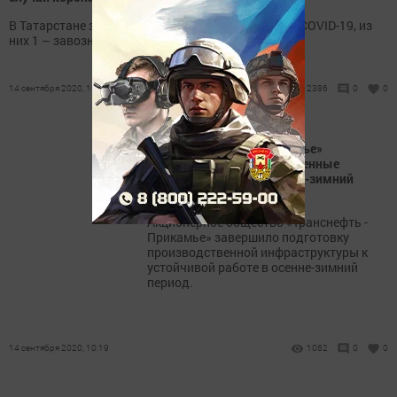
В Татарстане зарегистрировано 23 новых случая COVID-19, из
них 1 – завозной, 22 – контактные.
14 сентября 2020, 10:54
2386
0
0
АО «Транснефть – Прикамье»
подготовило производственные
объекты к работе в осенне-зимний
период
Акционерное общество «Транснефть -
Прикамье» завершило подготовку
производственной инфраструктуры к
устойчивой работе в осенне-зимний
период.
14 сентября 2020, 10:19
1062
0
0