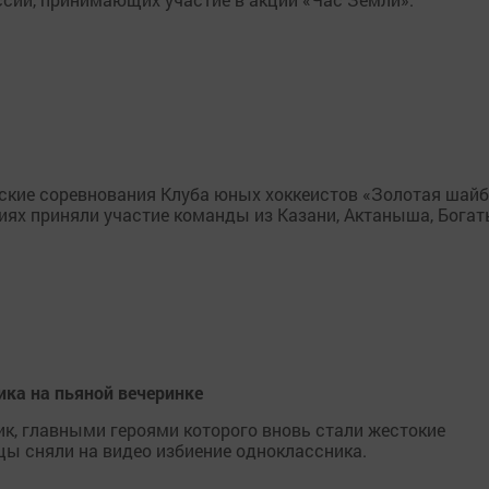
нские соревнования Клуба юных хоккеистов «Золотая шай
аниях приняли участие команды из Казани, Актаныша, Бога
ка на пьяной вечеринке
к, главными героями которого вновь стали жестокие
цы сняли на видео избиение одноклассника.