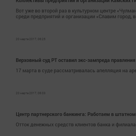
Коллективы предприятий и организаций Камских П
Вот уже во второй раз в культурном центре «Чулм
среди предприятий и организации «Славим город, 
20 марта 2017, 06:25
Верховный суд РТ оставил экс-зампреда правлени
17 марта в суде рассматривалась апелляция на ар
20 марта 2017, 06:03
Центр партнерского банкинга: Работаем в штатно
Отток денежных средств клиентов банка и филиала