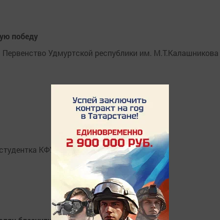
ую победу
 Первенство Удмуртской республики им. М.Т.Калашникова
 студентка КФУ Мария Рябова.