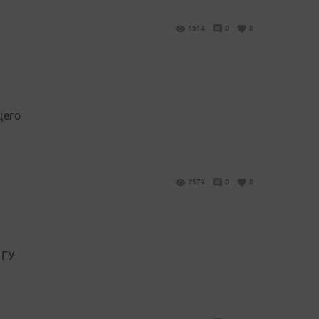
1514
0
0
щего
2579
0
0
 ГУ