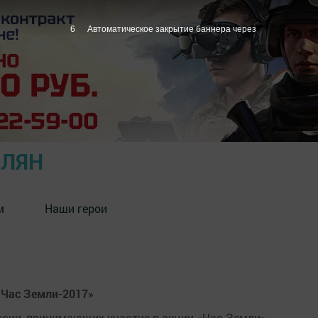
5
Автоматическое закрытие баннера через
ОЛЯН
м
Наши герои
«Час Земли-2017»
сии, принимающих участие в акции «Час Земли».