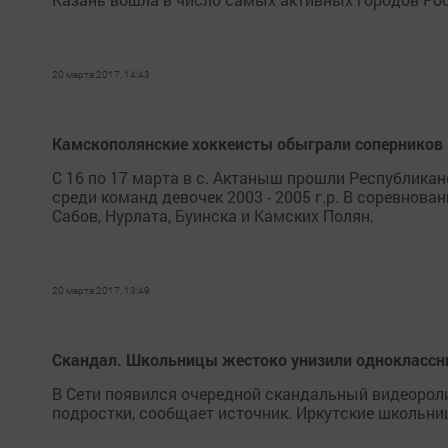
20 марта 2017, 14:43
Камскополянские хоккеисты обыграли соперников
С 16 по 17 марта в с. Актаныш прошли Республика
среди команд девочек 2003 - 2005 г.р. В соревнов
Сабов, Нурлата, Буинска и Камских Полян.
20 марта 2017, 13:49
Скандал. Школьницы жестоко унизили одноклассни
В Сети появился очередной скандальный видеороли
подростки, сообщает источник. Иркутские школьни