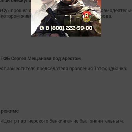
олян блеснули талантами (+ фоторепортаж)
ан-Су» прошел смотр-конкурс художественной самодеятель
в котором живем!», посвященный 35-летию города.
я ТФБ Сергея Мещанова под арестом
ест заместителя председателя правления Татфондбанка.
м режиме
 «Центр партнерского банкинга» не был значительным.