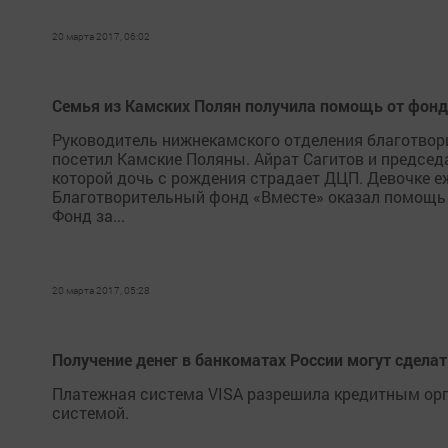
20 марта 2017, 06:02
Семья из Камских Полян получила помощь от фонд
Руководитель нижнекамского отделения благотвори
посетил Камские Поляны. Айрат Сагитов и председ
которой дочь с рождения страдает ДЦП. Девочке 
Благотворительный фонд «Вместе» оказал помощь 
Фонд за...
20 марта 2017, 05:28
Получение денег в банкоматах России могут сделат
Платежная система VISA разрешила кредитным орг
системой.