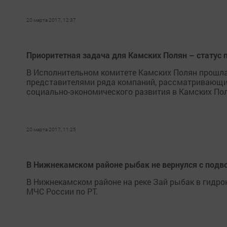
20 марта 2017, 12:37
Приоритетная задача для Камских Полян – статус 
В Исполнительном комитете Камских Полян прошла
представителями ряда компаний, рассматривающи
социально-экономического развития в Камских По
20 марта 2017, 11:25
В Нижнекамском районе рыбак не вернулся с подв
В Нижнекамском районе на реке Зай рыбак в гидро
МЧС России по РТ.