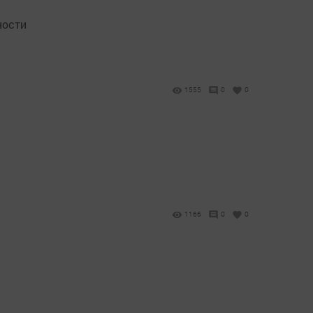
ности
1555
0
0
1166
0
0