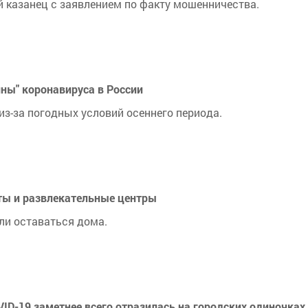
й казанец с заявлением по факту мошенничества.
ны" коронавируса в России
з-за погодных условий осеннего периода.
ты и развлекательные центры
ли оставаться дома.
D-⁠19 заметнее всего отразилась на городских одиночках