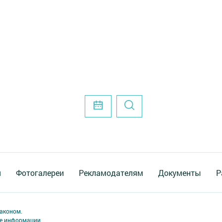
я
Фотогалереи
Рекламодателям
Документы
Р
аконом.
ме информации,