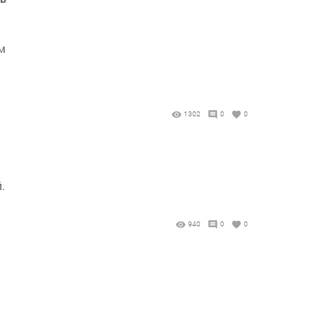
м
1302
0
0
.
940
0
0