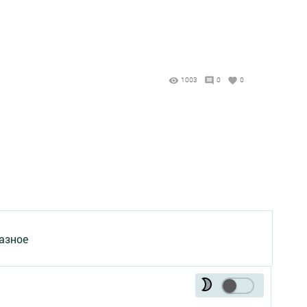
1003
0
0
азное