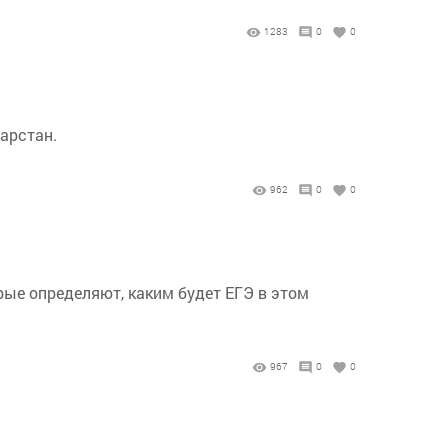
1283
0
0
арстан.
962
0
0
ые определяют, каким будет ЕГЭ в этом
967
0
0