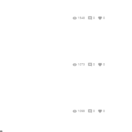
1548
0
0
1073
0
0
1098
0
0
 в