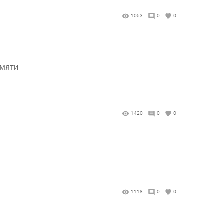
1053
0
0
амяти
1420
0
0
1118
0
0