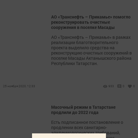
АО «Транснефть – Прикамье» помогло
реконструировать очистные
сооружения в поселке Масады
АО «Транснефть – Прикамье» в рамках
реализации благотворительного
проекта выделило средства на
реконструкцию очистных сооружений в
поселке Масады Актанышского района
Республики Татарстан.
25 ноября 2020, 12:33
933
0
0
Масочный режим в Татарстане
продлили до 2022 года
Есть подписанное постановление о
продлении всех санитарно-
эпидемиологических требований,
введенных из-за коронавируса.