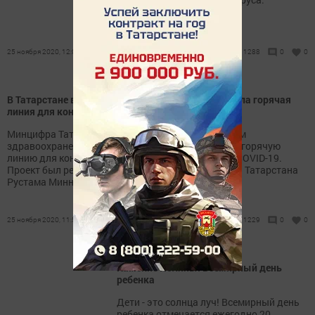
25 ноября 2020, 12:09
1288
0
0
В Татарстане в круглосуточном режиме заработала горячая
линия для консультации по COVID-19
Минцифра Татарстана совместно с Министерством
здравоохранения РТ модернизировала и усилила горячую
линию для консультации жителей Татарстана по COVID-19.
Проект был реализован по поручению Президента Татарстана
Рустама Минниханова.
25 ноября 2020, 11:53
1229
0
0
Камские Поляны: Всемирный день
ребенка
Дети - это солнца луч! Всемирный день
ребенка отмечается ежегодно 20