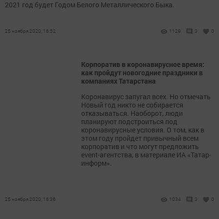
2021 год будет Годом Белого Металлического Быка.
25 ноября 2020, 16:52
1129
0
0
Корпоратив в коронавирусное время:
как пройдут новогодние праздники в
компаниях Татарстана
Коронавирус запугал всех. Но отмечать
Новый год никто не собирается
отказываться. Наоборот, люди
планируют подстроиться под
коронавирусные условия. О том, как в
этом году пройдет привычный всем
корпоратив и что могут предложить
event-агентства, в материале ИА «Татар-
информ».
25 ноября 2020, 16:36
1034
0
0