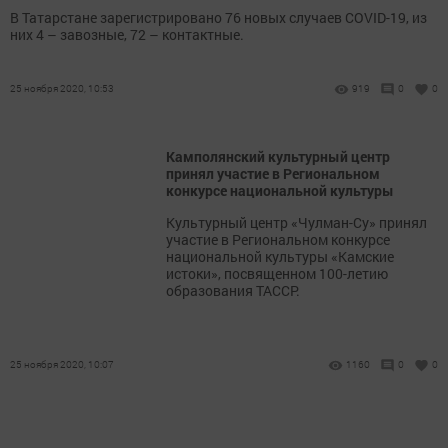
В Татарстане зарегистрировано 76 новых случаев COVID-19, из
них 4 – завозные, 72 – контактные.
25 ноября 2020, 10:53
919
0
0
Камполянский культурный центр
принял участие в Региональном
конкурсе национальной культуры
Культурный центр «Чулман-Су» принял
участие в Региональном конкурсе
национальной культуры «Камские
истоки», посвященном 100-летию
образования ТАССР.
25 ноября 2020, 10:07
1160
0
0