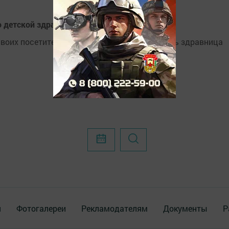
о детской здравницы «Ак Барс» в Крыму
воих посетителей – это дети. Первую очередь здравница
я
Фотогалереи
Рекламодателям
Документы
Р