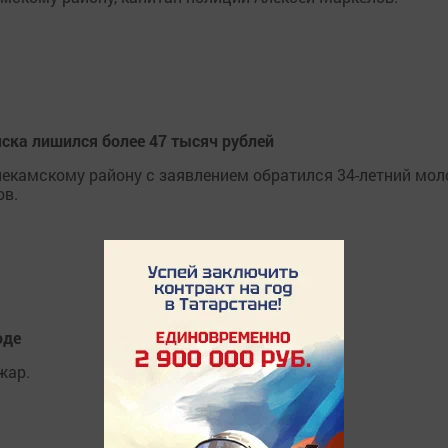
ска лишился более 47 тысяч рублей
екамскому району с заявлением обратился 34-летний мол
ов.
оде
жар.