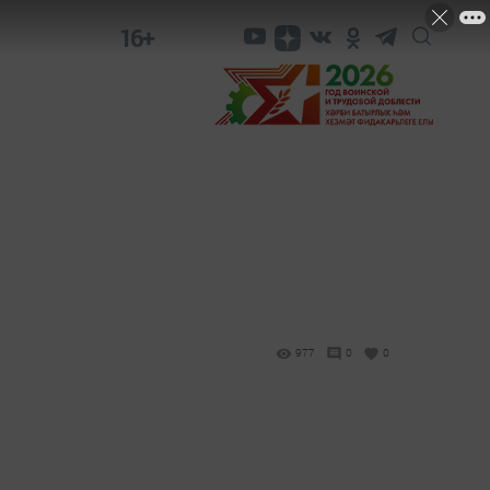
16+
977
0
0