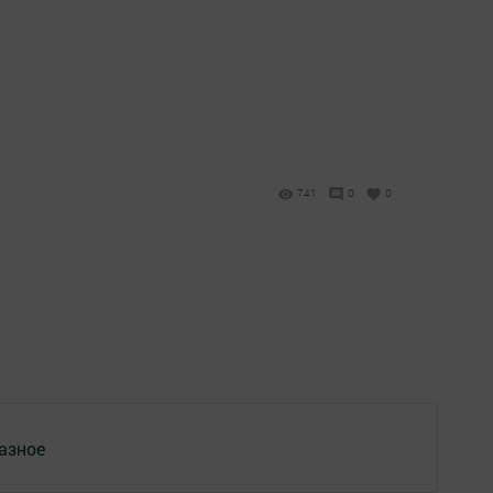
741
0
0
азное