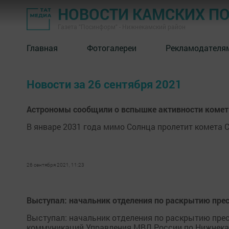
НОВОСТИ КАМСКИХ П
Газета "Посинформ" - Нижнекамский район
Главная
Фотогалереи
Рекламодателя
Новости за 26 сентября 2021
Астрономы сообщили о вспышке активности комет
В январе 2031 года мимо Солнца пролетит комета 
26 сентября 2021, 11:23
Выступал: начальник отделения по раскрытию пре
Выступал: начальник отделения по раскрытию пре
коммуникаций Управления МВД России по Нижнекам