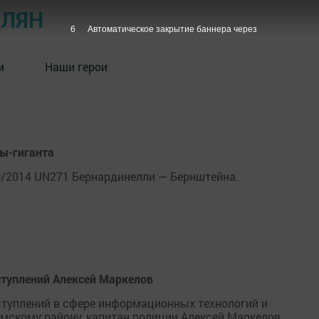
ОЛЯН
6
Автоматическое закрытие баннера через
м
Наши герои
ы-гиганта
C/2014 UN271 Бернардинелли — Бернштейна.
ступлений Алексей Маркелов
ступлений в сфере информационных технологий и
скому району, капитан полиции Алексей Маркелов.