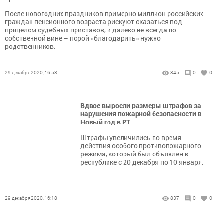
После новогодних праздников примерно миллион российских
граждан пенсионного возраста рискуют оказаться под
прицелом судебных приставов, и далеко не всегда по
собственной вине – порой «благодарить» нужно
родственников.
29 декабря 2020, 16:53
845
0
0
Вдвое выросли размеры штрафов за
нарушения пожарной безопасности в
Новый год в РТ
Штрафы увеличились во время
действия особого противопожарного
режима, который был объявлен в
республике с 20 декабря по 10 января.
29 декабря 2020, 16:18
837
0
0