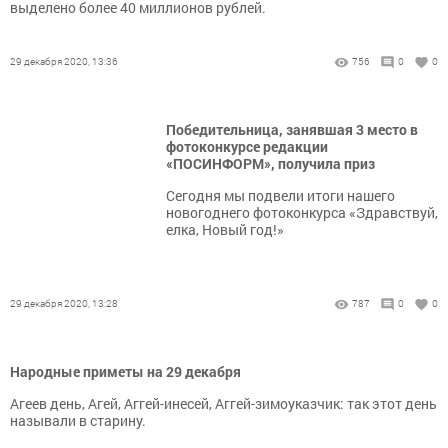
выделено более 40 миллионов рублей.
29 декабря 2020, 13:36
756
0
0
Победительница, занявшая 3 место в
фотоконкурсе редакции
«ПОСИНФОРМ», получила приз
Сегодня мы подвели итоги нашего
новогоднего фотоконкурса «Здравствуй,
елка, Новый год!»
29 декабря 2020, 13:28
787
0
0
Народные приметы на 29 декабря
Агеев день, Агей, Аггей-инесей, Аггей-зимоуказчик: так этот день
называли в старину.