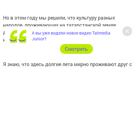
Но в этом году мы решили, что культуру разных
народов, проживающих на татарстанской земле,
должны увидеть и другие. Камполянцы - первые в
А вы уже видели новое видео Tatmedia
Junior?
нашем предполагаемо длинном списке.
Cмотреть
Я знаю, что здесь долгие лета мирно проживают друг с
другом люди разных национальностей,
вероисповеданий, культур - это главное богатство
вашего поселка. С праздником Вас, мои давние друзья!
Мира, здоровья и благополучия».
«Действительно, - подтверждает заместитель Главы
муниципального образования пгт Камские Поляны
Татьяна Краснова, - Виталия Васильевича можно