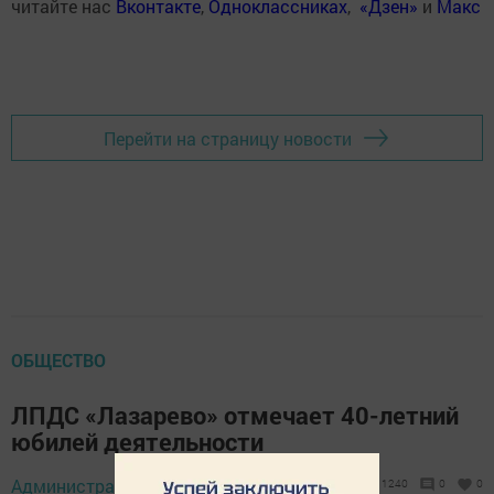
читайте нас
Вконтакте
,
Одноклассниках
,
«Дзен»
и
Макс
Перейти на страницу новости
ОБЩЕСТВО
ЛПДС «Лазарево» отмечает 40-летний
юбилей деятельности
Администратор,
10 февраля 2021 - 09:12
1240
0
0