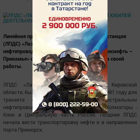
Линейная производственно-диспетчерская станция
(ЛПДС) «Лазарево» Казанского районного
нефтепроводного управления (РНУ) АО «Транснефть –
Прикамье» отмечает 40-летие со дня начала своей
работы.
ЛПДС «Лазарево», расположенная в Кировской
области, была введена в эксплуатацию в 1981 году для
транзита сибирской нефти по магистральным
нефтепроводам (МН) Сургут – Полоцк и Холмогоры -
Клин в Центральную часть России. Позднее ЛПДС
начала вести транспортировку нефти и в направлении
порта Приморск.