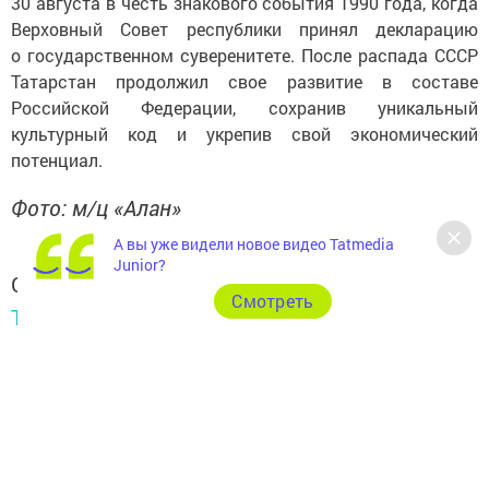
30 августа в честь знакового события 1990 года, когда
Верховный Совет республики принял декларацию
о государственном суверенитете. После распада СССР
Татарстан продолжил свое развитие в составе
Российской Федерации, сохранив уникальный
культурный код и укрепив свой экономический
потенциал.
Фото: м/ц «Алан»
А вы уже видели новое видео Tatmedia
Junior?
Следите за самым важным и интересным в
Cмотреть
Telegram-канале
Татмедиа
Читайте новости Татарстана в
национальном мессенджере MАХ:
https://max.ru/tatmedia