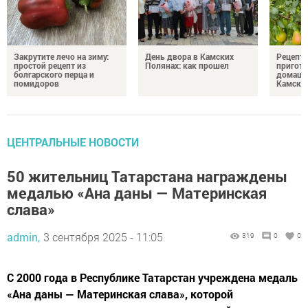
Закрутите лечо на зиму:
День двора в Камских
Рецепты
простой рецепт из
Полянах: как прошел
пригото
болгарского перца и
домашн
помидоров
Камски
ЦЕНТРАЛЬНЫЕ НОВОСТИ
50 жительниц Татарстана награждены
медалью «Ана даны — Материнская
слава»
admin,
3 сентября 2025 - 11:05
319
0
0
С 2000 года в Республике Татарстан учреждена медаль
«Ана даны — Материнская слава», которой