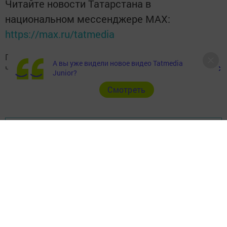
Читайте новости Татарстана в
национальном мессенджере MАХ:
https://max.ru/tatmedia
Подписывайтесь на наш
Telegram-канал
, а также
А вы уже видели новое видео Tatmedia
читайте нас
Вконтакте
,
Одноклассниках
,
«Дзен»
и
Макс
Junior?
Cмотреть
Перейти на страницу новости