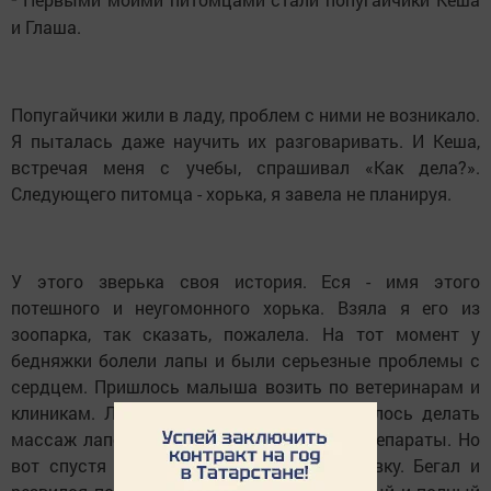
и Глаша.
Попугайчики жили в ладу, проблем с ними не возникало.
Я пыталась даже научить их разговаривать. И Кеша,
встречая меня с учебы, спрашивал «Как дела?».
Следующего питомца - хорька, я завела не планируя.
У этого зверька своя история. Еся - имя этого
потешного и неугомонного хорька. Взяла я его из
зоопарка, так сказать, пожалела. На тот момент у
бедняжки болели лапы и были серьезные проблемы с
сердцем. Пришлось малыша возить по ветеринарам и
клиникам. Лечение было долгим, приходилось делать
массаж лапок и давать лекарственные препараты. Но
вот спустя полгода Еся пошел на поправку. Бегал и