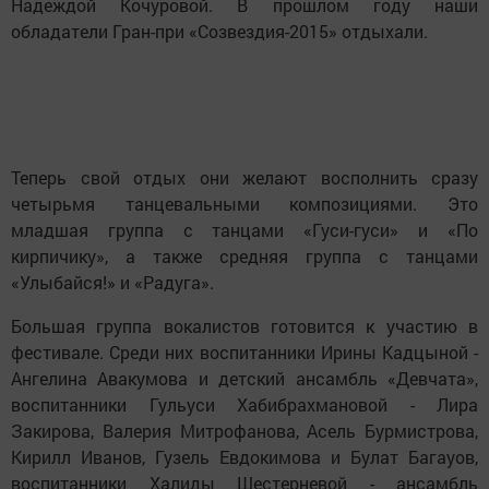
Надеждой Кочуровой. В прошлом году наши
обладатели Гран-при «Созвездия-2015» отдыхали.
Теперь свой отдых они желают восполнить сразу
четырьмя танцевальными композициями. Это
младшая группа с танцами «Гуси-гуси» и «По
кирпичику», а также средняя группа с танцами
«Улыбайся!» и «Радуга».
Большая группа вокалистов готовится к участию в
фестивале. Среди них воспитанники Ирины Кадцыной -
Ангелина Авакумова и детский ансамбль «Девчата»,
воспитанники Гульуси Хабибрахмановой - Лира
Закирова, Валерия Митрофанова, Асель Бурмистрова,
Кирилл Иванов, Гузель Евдокимова и Булат Багауов,
воспитанники Халиды Шестерневой - ансамбль