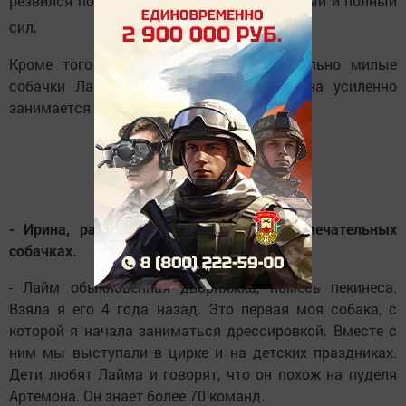
резвился по квартире, совершенно здоровый и полный
.
сил
Кроме того у Ирины есть две удивительно милые
собачки Лаймон и Мэй, с которыми она усиленно
занимается дрессировкой.
- Ирина, расскажи немного о своих замечательных
собачках.
- Лайм обыкновенная дворняжка, помесь пекинеса.
Взяла я его 4 года назад. Это первая моя собака, с
которой я начала заниматься дрессировкой. Вместе с
ним мы выступали в цирке и на детских праздниках.
Дети любят Лайма и говорят, что он похож на пуделя
Артемона. Он знает более 70 команд.