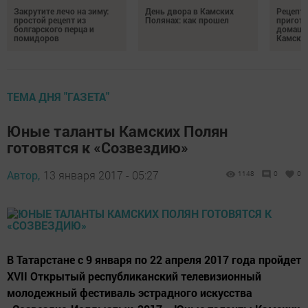
Закрутите лечо на зиму:
День двора в Камских
Рецепты
простой рецепт из
Полянах: как прошел
пригото
болгарского перца и
домашн
помидоров
Камски
ТЕМА ДНЯ "ГАЗЕТА"
Юные таланты Камских Полян
готовятся к «Созвездию»
Автор,
13 января 2017 - 05:27
1148
0
0
В Татарстане с 9 января по 22 апреля 2017 года пройдет
XVII Открытый республиканский телевизионный
молодежный фестиваль эстрадного искусства