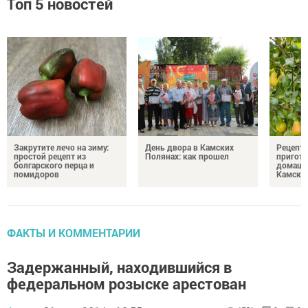
Топ 5 новостей
Закрутите лечо на зиму:
День двора в Камских
Рецепты
простой рецепт из
Полянах: как прошел
пригото
болгарского перца и
домашн
помидоров
Камски
ФАКТЫ И КОММЕНТАРИИ
Задержанный, находившийся в
федеральном розыске арестован