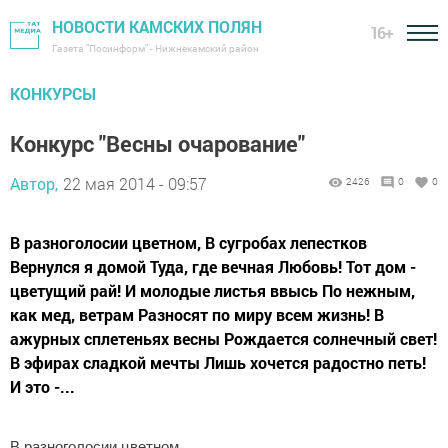
НОВОСТИ КАМСКИХ ПОЛЯН
16+
Газета "Посинформ" - Нижнекамский район
КОНКУРСЫ
Конкурс "Весны очарование"
Автор,
22 мая 2014 - 09:57
2426
0
0
В разноголосии цветном, В сугробах лепестков
Вернулся я домой Туда, где вечная Любовь! Тот дом -
цветущий рай! И молодые листья ввысь По нежным,
как мед, ветрам Разносят по миру всем жизнь! В
ажурных сплетеньях весны Рождается солнечный свет!
В эфирах сладкой мечты Лишь хочется радостно петь!
И это -...
В разноголосии цветном,