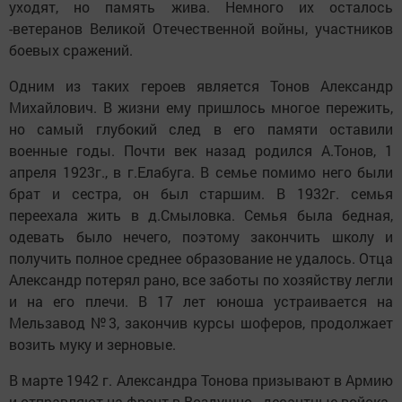
уходят, но память жива. Немного их осталось
-ветеранов Великой Отечественной войны, участников
боевых сражений.
Одним из таких героев является Тонов Александр
Михайлович. В жизни ему пришлось многое пережить,
но самый глубокий след в его памяти оставили
военные годы. Почти век назад родился А.Тонов, 1
апреля 1923г., в г.Елабуга. В семье помимо него были
брат и сестра, он был старшим. В 1932г. семья
переехала жить в д.Смыловка. Семья была бедная,
одевать было нечего, поэтому закончить школу и
получить полное среднее образование не удалось. Отца
Александр потерял рано, все заботы по хозяйству легли
и на его плечи. В 17 лет юноша устраивается на
Мельзавод №3, закончив курсы шоферов, продолжает
возить муку и зерновые.
В марте 1942 г. Александра Тонова призывают в Армию
и отправляют на фронт в Воздушно - десантные войска.