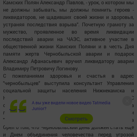
Камских Полян Александр Павлов, - урок, о котором мы
не должны забывать, мы должны помнить героев -
ликвидаторов, не щадивших своей жизни и здоровья,
устраняя последствия взрыва". Почетную грамоту за
мужество, проявленное во время ликвидации
последствий аварии на ЧАЭС, активное участие в
общественной жизни Камских Поляни и в честь Дня
памяти жертв Чернобыльской аварии и подарок
Александр Афанасьевич вручил ликвидатору аварии
Владимиру Петровичу Логинову.
С пожеланиями здоровья и счастья в адрес
"чернобыльцев" выступила консультант Управления
социальной защиты населения Нижнекамска и
Нижнекамского района Лилия Шарифуллина. С
А вы уже видели новое видео Tatmedia
обращением ко всем камполянцам выступила
Junior?
председатель общественной организации
Cмотреть
"Благотворительный фонд "Чернобыль - Кама" Татьяна
Орел о том, что Чернобыльский день должен стать еще
и Днем объединения человечества перед угрозой