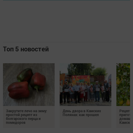
Топ 5 новостей
Закрутите лечо на зиму:
День двора в Камских
Рецепты
простой рецепт из
Полянах: как прошел
пригото
болгарского перца и
домашн
помидоров
Камски