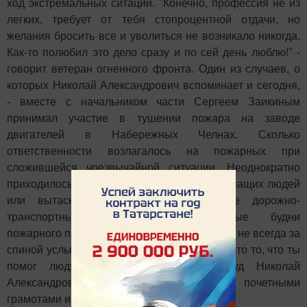
ход экстремальных ситаций. "Конечно, профессия не из
легких, требует от тебя стопроцентной отдачи, но
желания бросить все и уволиться не возникало никогда.
Как-то полюбил это дело сразу и по сей день люблю!" -
говорит ветеран огненного фронта. Один из случаев, о
которых Николай Александрович вспоминает и сегодня,
- вместе с начальником части Сергеем Заикиным
принимал участие в тушении пожара на заводе
двигателей в Набережных Челнах. Сколько
ответственности возлагалось на пожарных при
сложившейся чрезвычайной ситуации. Неоднократно
приходилось выносить из пламени еле дышащих людей
или вытаскивать из автомашин после дорожно-
транспортных происшествий. Трудовые будни
пожарного полны людских бед и трагедий. И не всегда за
спиной услышишь "спасибо!". Но главное - это то, что ты
помог людям! За добросовестный труд Николай
Александрович не один раз поощрялся почетными
грамотами и благодарственными письмами.