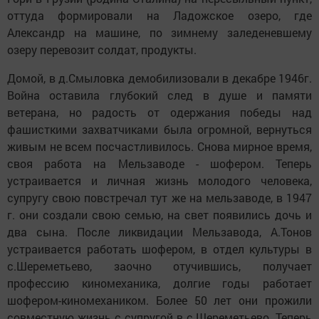
оттуда формировали на Ладожское озеро, где
Александр на машине, по зимнему заледеневшему
озеру перевозит солдат, продукты.
Домой, в д.Смыловка демобилизовали в декабре 1946г.
Война оставила глубокий след в душе и памяти
ветерана, но радость от одержания победы над
фашисткими захватчиками была огромной, вернуться
живым не всем посчастливилось. Снова мирное время,
своя работа на Мельзаводе - шофером. Теперь
устраивается и личная жизнь молодого человека,
супругу свою повстречал тут же на мельзаводе, в 1947
г. они создали свою семью, на свет появились дочь и
два сына. После ликвидации Мельзавода, А.Тонов
устраивается работать шофером, в отдел культуры в
с.Шереметьево, заочно отучившись, получает
профессию киномеханика, долгие годы работает
шофером-киномехаником. Более 50 лет они прожили
совместную жизнь с супругой в с.Шереметьево. Теперь