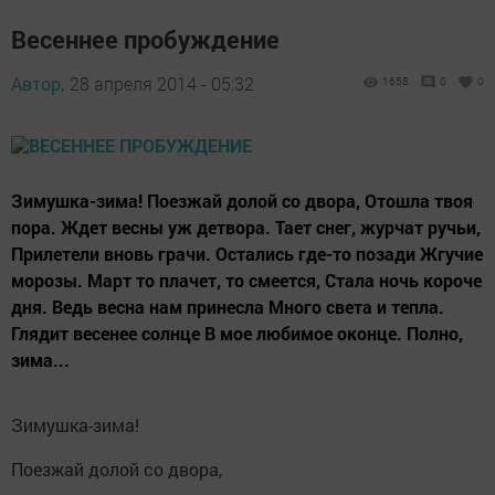
Весеннее пробуждение
Автор,
28 апреля 2014 - 05:32
1658
0
0
Зимушка-зима! Поезжай долой со двора, Отошла твоя
пора. Ждет весны уж детвора. Тает снег, журчат ручьи,
Прилетели вновь грачи. Остались где-то позади Жгучие
морозы. Март то плачет, то смеется, Стала ночь короче
дня. Ведь весна нам принесла Много света и тепла.
Глядит весенее солнце В мое любимое оконце. Полно,
зима...
Зимушка-зима!
Поезжай долой со двора,