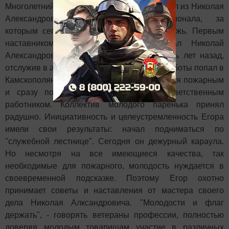
Многолетний опыт работы пожарным сделал из Николая
Александровича настоящего профессионала, за
которым сегодня подтягивается и молодежь. Первым
наставником в непростой работе стал Николай
Александрович для Егора Ситникова. Пять лет назад,
отслужив в армии, Егор будучи в поисках работы попал в
Камскополянскую пожарную часть, устроился пожарным
и сразу показал себя надежным и ответственным
работником. Коллектив молодого паренька принял
радушно. Инициативность и целеустремленность Егора
имели свои результаты: начал подниматься по
"служебной лестнице". Сегодня он дежурный караула.
Но несмотря на все имеющиеся качества, так
необходимые для пожарного, молодость нуждается в
своевременной подсказке. Поэтому Егор охотно
принимает советы и наставления от мастера своего
дела Николая Алксандровича. "Молодости и флаг
держать", - говорять ветераны профессии, полностью
доверяя молодым товарищам участие в различных