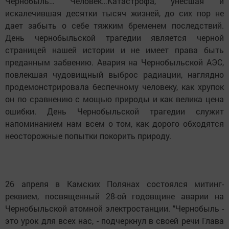
Чернобыль… Человек…Катастрофа, унесшая и
искалечившая десятки тысяч жизней, до сих пор не
дает забыть о себе тяжким бременем последствий.
День чернобыльской трагедии является черной
страницей нашей истории и не имеет права быть
преданным забвению. Авария на Чернобыльской АЭС,
повлекшая чудовищный выброс радиации, наглядно
продемонстрировала беспечному человеку, как хрупок
он по сравнению с мощью природы и как велика цена
ошибки. День Чернобыльской трагедии служит
напоминанием нам всем о том, как дорого обходятся
неосторожные попытки покорить природу.
26 апреля в Камских Полянах состоялся митинг-
реквием, посвященный 28-ой годовщине аварии на
Чернобыльской атомной электростанции. "Чернобыль -
это урок для всех нас, - подчеркнул в своей речи Глава