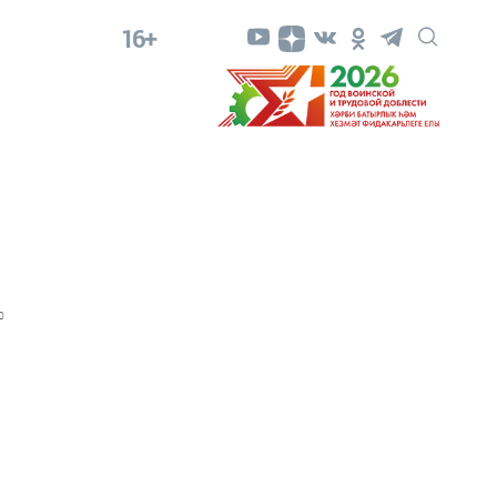
16+
0