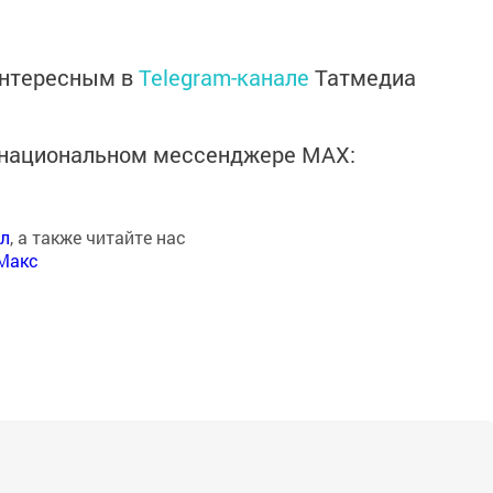
интересным в
Telegram-канале
Татмедиа
в национальном мессенджере MАХ:
ал
, а также читайте нас
Макс