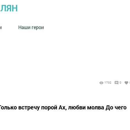
ОЛЯН
м
Наши герои
1732
0
 Только встречу порой Ах, любви молва До чего