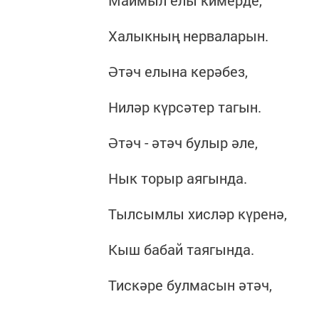
Маймыл елы кимерде,
Халыкның нерваларын.
Әтәч елына керәбез,
Ниләр күрсәтер тагын.
Әтәч - әтәч булыр әле,
Нык торыр аягында.
Тылсымлы хисләр күренә,
Кыш бабай таягында.
Тискәре булмасын әтәч,