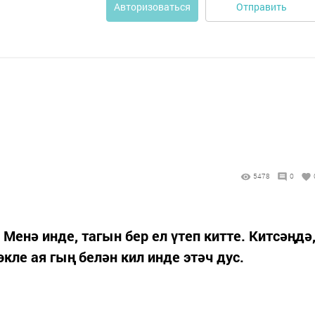
Отправить
Авторизоваться
5478
0
енә инде, тагын бер ел үтеп китте. Китсәңдә
кле ая гың белән кил инде этәч дус.