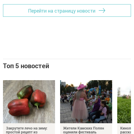
Перейти на страницу новости
Топ 5 новостей
Закрутите лечо на зиму:
Жители Камских Полян
Кинолог
простой рецепт из
оценили фестиваль
рассказ