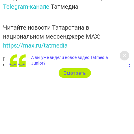
Telegram-канале
Татмедиа
Читайте новости Татарстана в
национальном мессенджере MАХ:
https://max.ru/tatmedia
А вы уже видели новое видео Tatmedia
Подписывайтесь на наш
Telegram-канал
, а также
Junior?
читайте нас
Вконтакте
,
Одноклассниках
,
«Дзен»
и
Макс
Cмотреть
Перейти на страницу новости