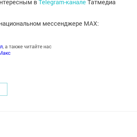
интересным в
Telegram-канале
Татмедиа
в национальном мессенджере MАХ:
ал
, а также читайте нас
Макс