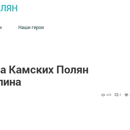
ОЛЯН
м
Наши герои
та Камских Полян
лина
406
0