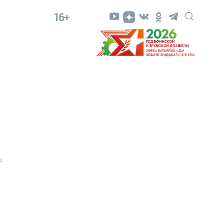
16+
0