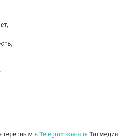
ст,
сть,
,
интересным в
Telegram-канале
Татмедиа