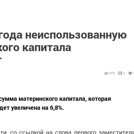
 года неиспользованную
кого капитала
т
572
0
сумма материнского капитала, которая
дет увеличена на 6,8%.
и, со ссылкой на слова первого заместител