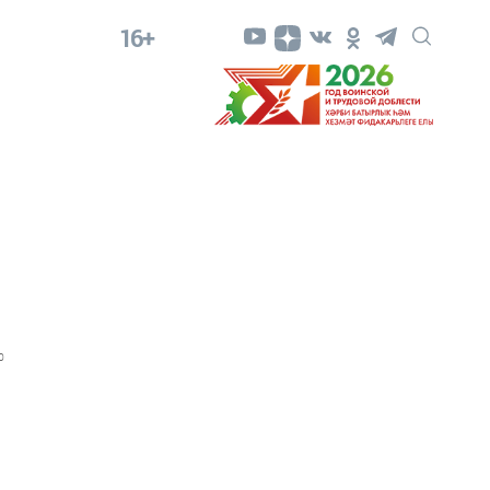
16+
0