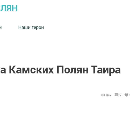
ОЛЯН
м
Наши герои
та Камских Полян Таира
842
0