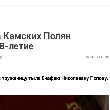
 Камских Полян
8-летие
22
806
0
и труженицу тыла Енафию Николаевну Попову.