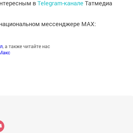
интересным в
Telegram-канале
Татмедиа
в национальном мессенджере MАХ:
ал
, а также читайте нас
Макс