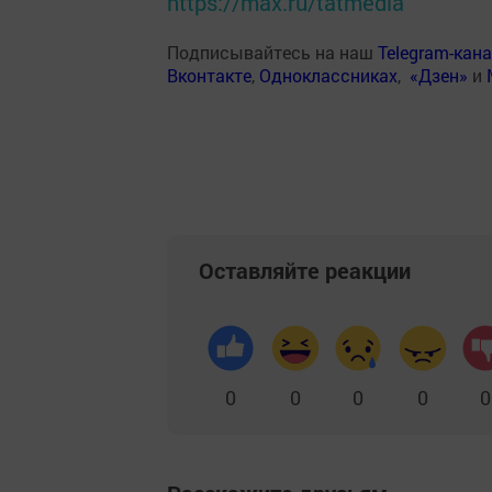
https://max.ru/tatmedia
Подписывайтесь на наш
Telegram-кан
Вконтакте
,
Одноклассниках
,
«Дзен»
и
Оставляйте реакции
0
0
0
0
0