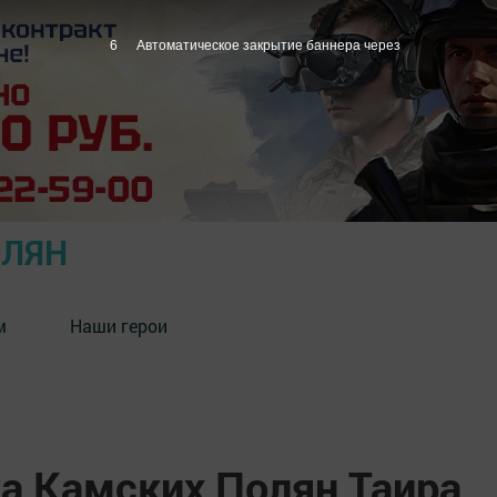
5
Автоматическое закрытие баннера через
ОЛЯН
м
Наши герои
та Камских Полян Таира