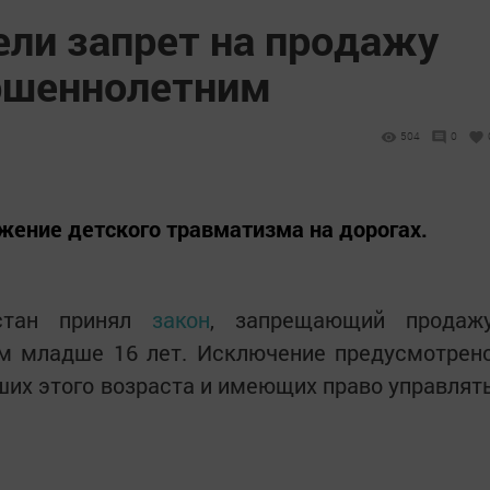
ели запрет на продажу
ршеннолетним
504
0
жение детского травматизма на дорогах.
стан принял
закон
, запрещающий продаж
ам младше 16 лет. Исключение предусмотрен
гших этого возраста и имеющих право управлят