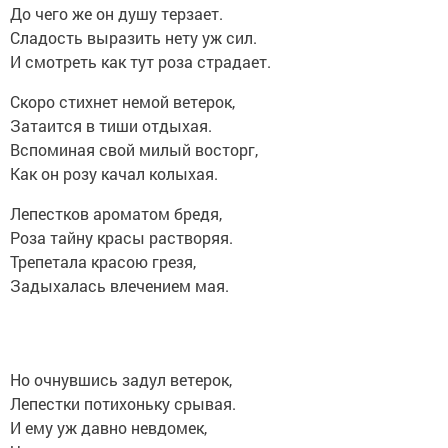
До чего же он душу терзает.
Сладость выразить нету уж сил.
И смотреть как тут роза страдает.
Скоро стихнет немой ветерок,
Затаится в тиши отдыхая.
Вспоминая свой милый восторг,
Как он розу качал колыхая.
Лепестков ароматом бредя,
Роза тайну красы растворяя.
Трепетала красою грезя,
Задыхалась влечением мая.
Но очнувшись задул ветерок,
Лепестки потихоньку срывая.
И ему уж давно невдомек,