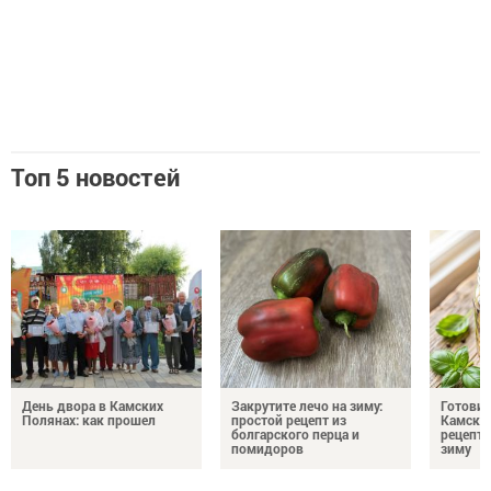
Топ 5 новостей
День двора в Камских
Закрутите лечо на зиму:
Готови
Полянах: как прошел
простой рецепт из
Камских
болгарского перца и
рецепты
помидоров
зиму