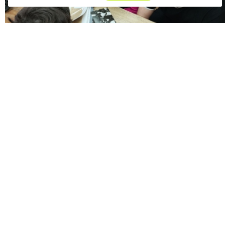
Лекция очень быстро превратилась в увлекательный
диалог. Ребята с большим интересом рассматривали
архивные черно-белые фотографии, на которых многие
узнавали своих родных, близких и знакомых. Многих
зданий, изображенных на фотографиях уже нет,
а другие приобрели современный вид.
Эта встреча стала больше, чем просто уроком. Она
переросла в настоящую виртуальную экскурсию
в прошлое, которая позволила молодежи не только
заглянуть в историю, но и по-новому осознать