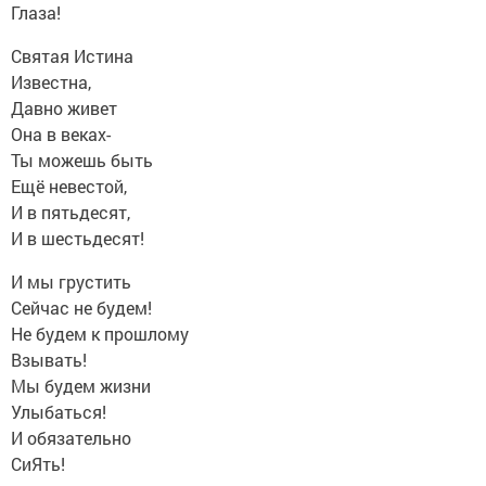
Глаза!
Святая Истина
Известна,
Давно живет
Она в веках-
Ты можешь быть
Ещё невестой,
И в пятьдесят,
И в шестьдесят!
И мы грустить
Сейчас не будем!
Не будем к прошлому
Взывать!
Мы будем жизни
Улыбаться!
И обязательно
СиЯть!