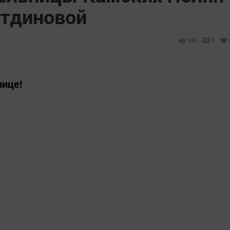
тдиновой
399
0
нице!