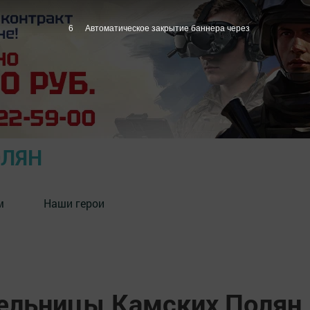
5
Автоматическое закрытие баннера через
ОЛЯН
м
Наши герои
ельницы Камских Полян