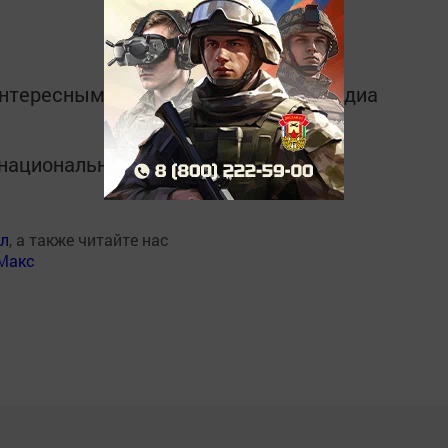
интересным в
Telegram-канале
Татмедиа
в национальном мессенджере MАХ:
ал
, а также читайте нас
Макс