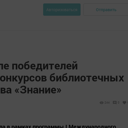
Отправить
Авторизоваться
ле победителей
конкурсов библиотечных
ва «Знание»
244
0
ла в рамках программы I Международного