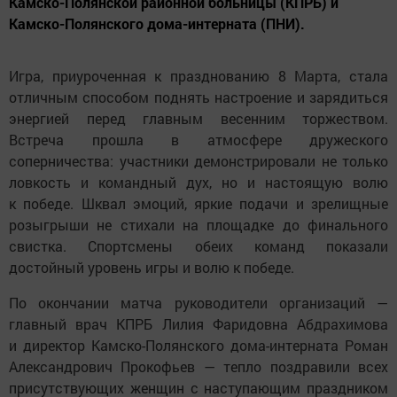
Камско-Полянской районной больницы (КПРБ) и
Камско-Полянского дома-интерната (ПНИ).
Игра, приуроченная к празднованию 8 Марта, стала
отличным способом поднять настроение и зарядиться
энергией перед главным весенним торжеством.
Встреча прошла в атмосфере дружеского
соперничества: участники демонстрировали не только
ловкость и командный дух, но и настоящую волю
к победе. Шквал эмоций, яркие подачи и зрелищные
розыгрыши не стихали на площадке до финального
свистка. Спортсмены обеих команд показали
достойный уровень игры и волю к победе.
По окончании матча руководители организаций —
главный врач КПРБ Лилия Фаридовна Абдрахимова
и директор Камско-Полянского дома-интерната Роман
Александрович Прокофьев — тепло поздравили всех
присутствующих женщин с наступающим праздником