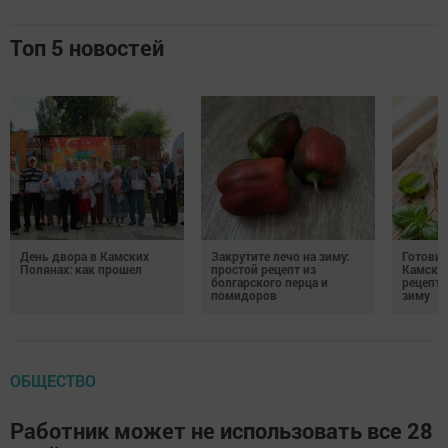
Топ 5 новостей
День двора в Камских
Закрутите лечо на зиму:
Готови
Полянах: как прошел
простой рецепт из
Камских
болгарского перца и
рецепты
помидоров
зиму
ОБЩЕСТВО
Работник может не использовать все 28