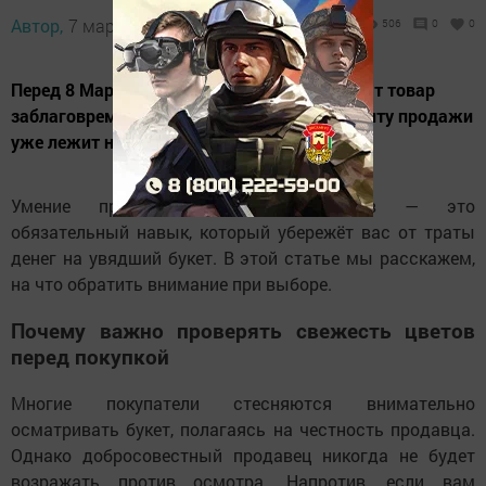
Автор,
7 марта 2026 - 13:02
506
0
0
Перед 8 Марта цветочные магазины завозят товар
заблаговременно, и часть растений к моменту продажи
уже лежит несколько дней.
Умение проверить свежесть цветов — это
обязательный навык, который убережёт вас от траты
денег на увядший букет. В этой статье мы расскажем,
на что обратить внимание при выборе.
Почему важно проверять свежесть цветов
перед покупкой
Многие покупатели стесняются внимательно
осматривать букет, полагаясь на честность продавца.
Однако добросовестный продавец никогда не будет
возражать против осмотра. Напротив, если вам