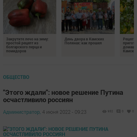
Закрутите лечо на зиму:
День двора в Камских
Рецепты
простой рецепт из
Полянах: как прошел
пригото
болгарского перца и
домашн
помидоров
Камски
ОБЩЕСТВО
"Этого ждали": новое решение Путина
осчастливило россиян
Администратор,
4 июня 2022 - 09:23
932
0
0