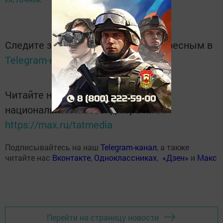
Следите за самым важным и интересным в
Telegram-канале
Татмедиа
Читайте новости Татарстана в
национальном мессенджере MАХ:
https://max.ru/tatmedia
Подписывайтесь на наш
Telegram-канал
, а также
читайте нас
Вконтакте
,
Одноклассниках
,
«Дзен»
и
Макс
Перейти на страницу новости