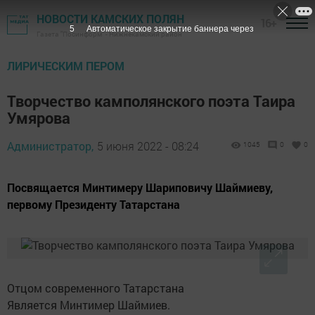
НОВОСТИ КАМСКИХ ПОЛЯН
16+
4
Автоматическое закрытие баннера через
Газета "Посинформ" - Нижнекамский район
ЛИРИЧЕСКИМ ПЕРОМ
Творчество камполянского поэта Таира
Умярова
Администратор,
5 июня 2022 - 08:24
1045
0
0
Посвящается Минтимеру Шариповичу Шаймиеву,
первому Президенту Татарстана
Отцом современного Татарстана
Является Минтимер Шаймиев.