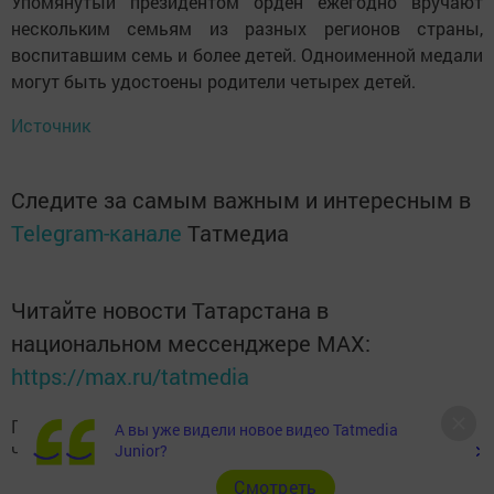
Упомянутый президентом орден ежегодно вручают
нескольким семьям из разных регионов страны,
воспитавшим семь и более детей. Одноименной медали
могут быть удостоены родители четырех детей.
Источник
Следите за самым важным и интересным в
Telegram-канале
Татмедиа
Читайте новости Татарстана в
национальном мессенджере MАХ:
https://max.ru/tatmedia
Подписывайтесь на наш
Telegram-канал
, а также
А вы уже видели новое видео Tatmedia
читайте нас
Вконтакте
,
Одноклассниках
,
«Дзен»
и
Макс
Junior?
Cмотреть