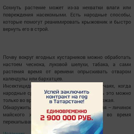
Сохнуть растение может из-за нехватки влаги или
повреждения насекомыми. Есть народные способы,
которые помогут реанимировать крыжовник и быстро
вернуть его в строй.
Почву вокруг ягодных кустарников можно обработать
настоем чеснока, луковой шелухи, табака, а сами
растения время от времени опрыскивать отваром
календулы или бархатцев.
Инсектициды используют в крайних случаях, когда
народные средства не помогают. И делать это можно
только во время цветения и после сбора урожая.
Обнаружить почвенных вредителей растения – личинок
майского жука и медведки – можно во время
перекапывания грунта вокруг крыжовника.
Источник