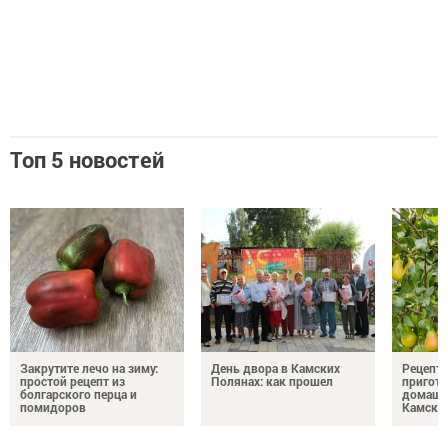
Топ 5 новостей
Закрутите лечо на зиму:
День двора в Камских
Рецепты
простой рецепт из
Полянах: как прошел
пригото
болгарского перца и
домашн
помидоров
Камски