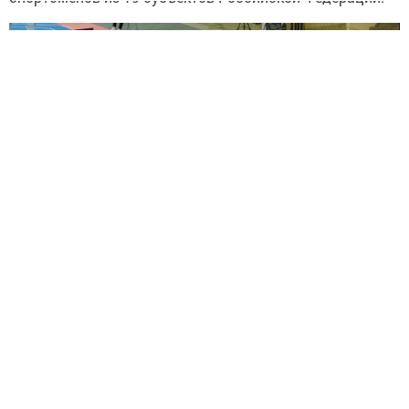
МБУ ДО «Спортивную школу № 5» НМР РТ пгт Камские
Поляны на соревнованиях представлял воспитанник
тренера-преподавателя Габдульбарова Р. М. — Горбачев
Артем и занял 9 место.