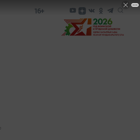
16+
0