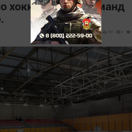
по хоккею среди команд
.
787
0