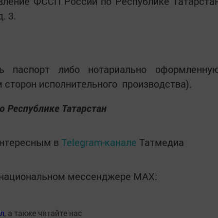
авление ФССП России по Республике Татарста
. 3.
ь паспорт либо нотариально оформленну
 сторон исполнительного производства).
о Республике Татарстан
интересным в
Telegram-канале
Татмедиа
в национальном мессенджере MАХ:
ал
, а также читайте нас