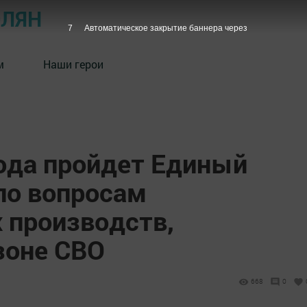
ОЛЯН
6
Автоматическое закрытие баннера через
м
Наши герои
года пройдет Единый
по вопросам
 производств,
зоне СВО
668
0